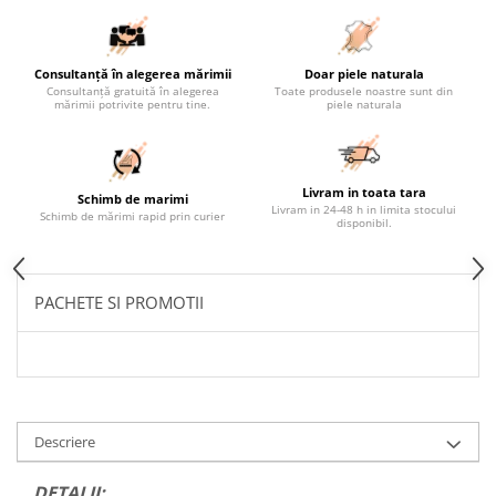
Consultanță în alegerea mărimii
Doar piele naturala
Consultanță gratuită în alegerea
Toate produsele noastre sunt din
mărimii potrivite pentru tine.
piele naturala
Livram in toata tara
Schimb de marimi
Livram in 24-48 h in limita stocului
Schimb de mărimi rapid prin curier
disponibil.
PACHETE SI PROMOTII
Descriere
DETALII: