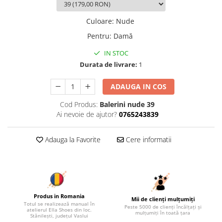
Culoare
:
Nude
Pentru
:
Damă
IN STOC
Durata de livrare:
1
ADAUGA IN COS
Cod Produs:
Balerini nude 39
Ai nevoie de ajutor?
0765243839
Adauga la Favorite
Cere informatii
Produs in Romania
Mii de clienți mulțumiți
Totul se realizează manual în
Peste 5000 de clienți încălțați și
atelierul Ella Shoes din loc.
mulțumiți în toată țara
Stănilești, județul Vaslui