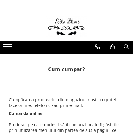
Femei
Bărbați
Ghete și bocanci
Ghete
Botine și cizme scurte
Pantofi Sport
Ciocate
Pantofi Eleganți/Casual
Cizme piele naturală
Cum cumpar?
Pantofi Office/Casual
Pantofi cu Toc
Pantofi Sport
Mocasini
Cumpărarea produselor din magazinul nostru o puteți
face online, telefonic sau prin e-mail.
Balerini
Comandă online
Sandale
Produsul pe care doriesti să îl comanzi poate fi găsit fie
prin utilizarea meniului din partea de sus a paginii ce