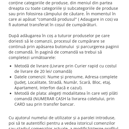
conține categoriile de produse, din meniul din partea
dreapta cu toate categoriile și subcategoriile de produse
sau prin folosirea câmpului de căutare. În momentul în
care ai apăsat "comandă produsul" ( Adaugare in cos) va
fi automat transferat în coșul de cumpărături.
După adăugarea în coș a tuturor produselor pe care
doriesti să le comanzii, procesul de cumpărare se
continuă prin apăsarea butonului și parcurgerea paginii
de comandă. În pagină de comandă va trebui să
completezi următoarele:
Metodă de livrare (Livrare prin Curier rapid cu costul
de livrare de 20 lei/ comandă)
Datele comenzii: Nume și prenume, Adresa complete
(Județ, Localitate, Stradă, Număr, Scară, Bloc, etaj,
Apartament, Interfon dacă e cazul).
Metodă de plata: alegeți modalitatea în care veți plăti
comandă (NUMERAR CASH la livrarea coletului, prin
CARD sau prin transfer bancar.
Cu ajutorul numelui de utilizator și a parolei introduse,
poi să te autentifici pentru a vedea istoricul comenzilor
sau stadiul comenzilor actuale, a modifică/șterge profilul