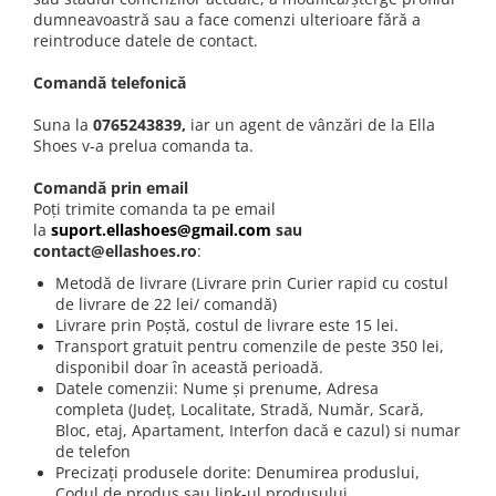
dumneavoastră sau a face comenzi ulterioare fără a
reintroduce datele de contact.
Comandă telefonică
Suna la
0765243839,
iar un agent de vânzări de la Ella
Shoes v-a prelua comanda ta.
Comandă prin email
Poți trimite comanda ta pe email
la
suport.ellashoes@gmail.com
sau
contact@ellashoes.ro
:
Metodă de livrare (Livrare prin Curier rapid cu costul
de livrare de 22 lei/ comandă)
Livrare prin Poștă, costul de livrare este 15 lei.
Transport gratuit pentru comenzile de peste 350 lei,
disponibil doar în această perioadă.
Datele comenzii: Nume și prenume, Adresa
completa (Județ, Localitate, Stradă, Număr, Scară,
Bloc, etaj, Apartament, Interfon dacă e cazul) si numar
de telefon
Precizați produsele dorite: Denumirea produslui,
Codul de produs sau link-ul produsului.