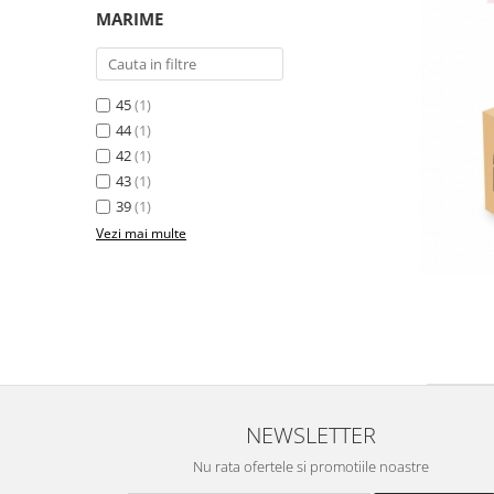
MARIME
45
(1)
44
(1)
42
(1)
43
(1)
39
(1)
Vezi mai multe
NEWSLETTER
Nu rata ofertele si promotiile noastre