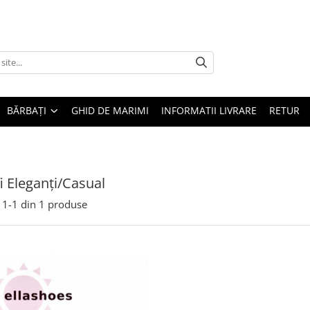
BĂRBAȚI
GHID DE MARIMI
INFORMATII LIVRARE
RETUR
i Eleganți/Casual
1-
1
din
1
produse