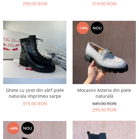
299,00 RON
319,00 RON
-14%
NOU
Ghete cu șiret din vârf piele
Mocasini Asteria din piele
naturala imprimeu sarpe
naturală
319,00 RON
349,00 RON
299,00 RON
-44%
NOU