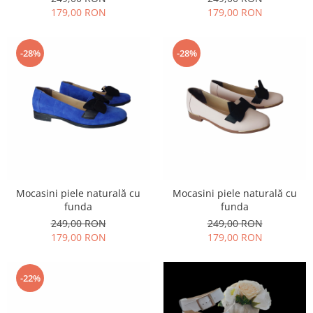
179,00 RON
179,00 RON
-28%
-28%
Mocasini piele naturală cu
Mocasini piele naturală cu
funda
funda
249,00 RON
249,00 RON
179,00 RON
179,00 RON
-22%