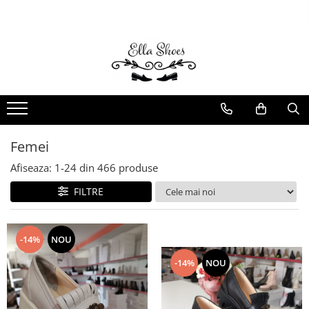
Femei
Bărbați
Ghete și bocanci
Ghete
Botine și cizme scurte
Pantofi Sport
Ciocate
Pantofi Eleganți/Casual
Cizme piele naturală
Femei
Pantofi Office/Casual
Afiseaza:
1-
24
din
466
produse
Pantofi cu Toc
FILTRE
Pantofi Sport
Mocasini
-14%
NOU
Balerini
-14%
NOU
Sandale