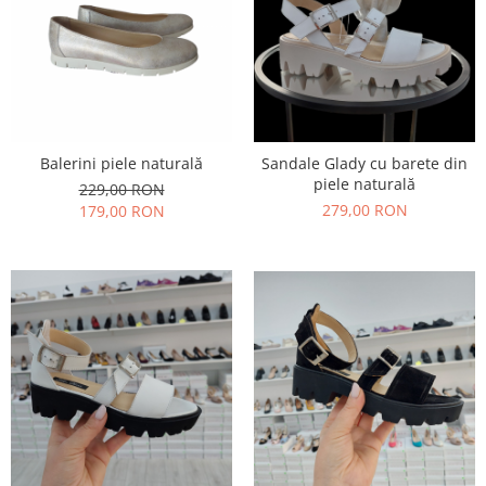
Balerini piele naturală
Sandale Glady cu barete din
piele naturală
229,00 RON
279,00 RON
179,00 RON