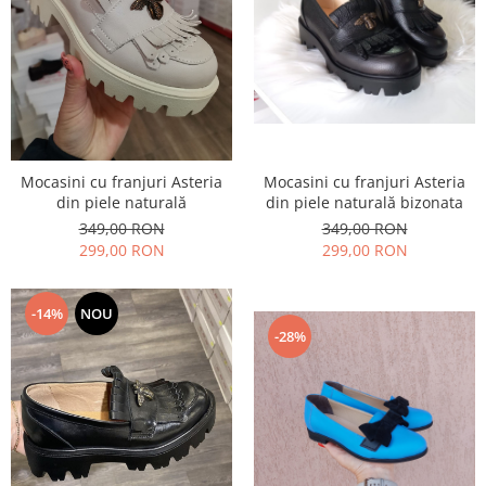
Mocasini cu franjuri Asteria
Mocasini cu franjuri Asteria
din piele naturală bizonata
din piele naturală
349,00 RON
349,00 RON
299,00 RON
299,00 RON
-14%
NOU
-28%