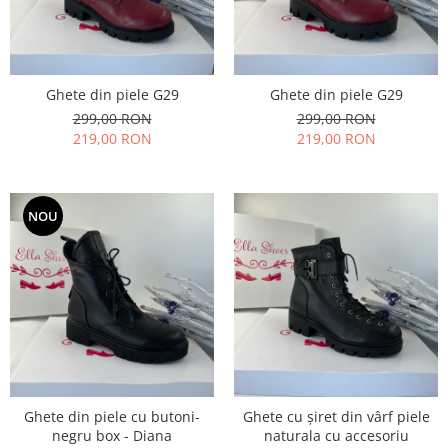
Ghete din piele G29
Ghete din piele G29
299,00 RON
299,00 RON
219,00 RON
219,00 RON
NOU
Ghete din piele cu butoni-
Ghete cu șiret din vârf piele
negru box - Diana
naturala cu accesoriu