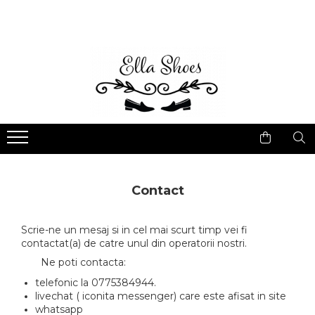
Femei
Bărbați
Ghete și bocanci
Ghete
Botine și cizme scurte
Pantofi Sport
Ciocate
Pantofi Eleganți/Casual
Cizme piele naturală
Pantofi Office/Casual
Pantofi cu Toc
Contact
Pantofi Sport
Mocasini
Scrie-ne un mesaj si in cel mai scurt timp vei fi
contactat(a) de catre unul din operatorii nostri.
Balerini
Ne poti
contacta:
Sandale
telefonic la 0775384944.
livechat ( iconita messenger) care este afisat in site
whatsapp