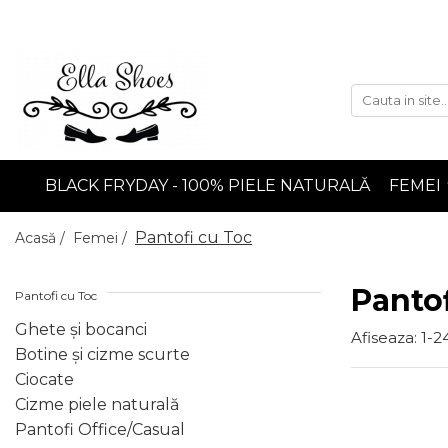
Femei
Bărbați
Ghete și bocanci
Ghete
Botine și cizme scurte
Pantofi Sport
Ciocate
Pantofi Eleganți/Casual
BLACK FRYDAY - 100% PIELE NATURALĂ
FEMEI
Cizme piele naturală
Pantofi Office/Casual
Pantofi cu Toc
Acasă /
Femei /
Pantofi cu Toc
Pantof
Pantofi Sport
Pantofi cu Toc
Mocasini
Ghete și bocanci
Afiseaza:
1-
2
Botine și cizme scurte
Balerini
Ciocate
Sandale
Cizme piele naturală
Pantofi Office/Casual