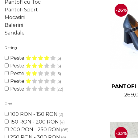
Pantofi cu Toc
Pantofi Sport
-26%
Mocasini
Balerini
Sandale
Rating
Peste
(5)
Peste
(5)
Peste
(5)
Peste
(5)
PANTOFI
Peste
(22)
269,
Pret
100 RON - 150 RON
(2)
150 RON - 200 RON
(4)
200 RON - 250 RON
(85)
-33%
250 RON - 300 RON
(6)