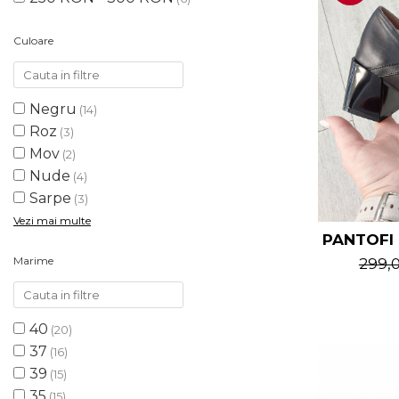
Culoare
Negru
(14)
Roz
(3)
Mov
(2)
Nude
(4)
Sarpe
(3)
Vezi mai multe
PANTOFI 
Marime
299,
40
(20)
37
(16)
39
(15)
35
(15)