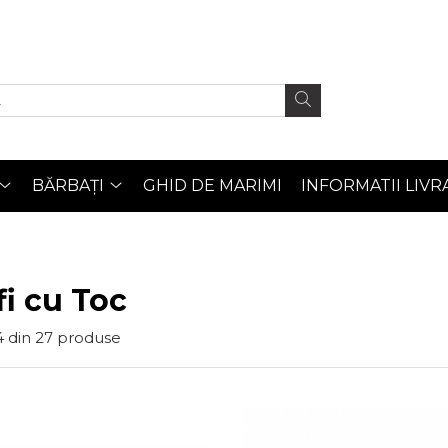
BĂRBAȚI
GHID DE MARIMI
INFORMATII LIVR
i cu Toc
4
din
27
produse