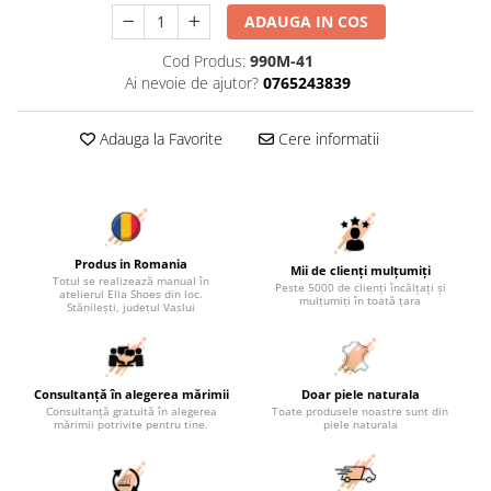
ADAUGA IN COS
Cod Produs:
990M-41
Ai nevoie de ajutor?
0765243839
Adauga la Favorite
Cere informatii
Produs in Romania
Mii de clienți mulțumiți
Totul se realizează manual în
Peste 5000 de clienți încălțați și
atelierul Ella Shoes din loc.
mulțumiți în toată țara
Stănilești, județul Vaslui
Consultanță în alegerea mărimii
Doar piele naturala
Consultanță gratuită în alegerea
Toate produsele noastre sunt din
mărimii potrivite pentru tine.
piele naturala