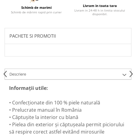
Livram in toata tara
Schimb de marimi
Livram in 24-48 h in limita stocului
Schimb de mărimi rapid prin curier
disponibil.
PACHETE SI PROMOTII
Descriere
Informații utile:
• Confecționate din 100 % piele naturală
• Prelucrate manual în România
• Căptușite la interior cu blană
• Pielea din exterior și căptușeala permit piciorului
să respire corect astfel evitând mirosurile