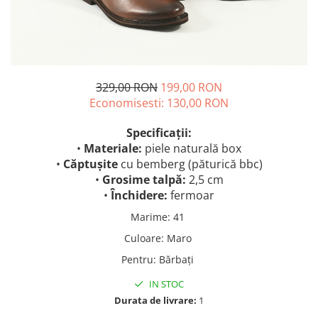
329,00 RON
199,00 RON
Economisesti:
130,00
RON
Specificații:
•
Materiale:
piele naturală box
•
Căptușite
cu bemberg (păturică bbc)
•
Grosime talpă:
2,5 cm
•
Închidere:
fermoar
Marime
:
41
Culoare
:
Maro
Pentru
:
Bărbați
IN STOC
Durata de livrare:
1