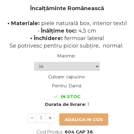
Încalțăminte Românească
• Materiale:
piele naturală box, interior textil
•
Înălțime toc:
4,5 cm
• Închidere:
fermoar lateral
Se potrivesc pentru picior subțire, normal.
Marime
:
Culoare
:
capucino
Pentru
:
Damă
IN STOC
Durata de livrare:
1
ADAUGA IN COS
Cod Produs:
604 CAP 36