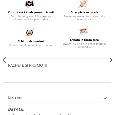
Consultanță în alegerea mărimii
Doar piele naturala
Consultanță gratuită în alegerea
Toate produsele noastre sunt din
mărimii potrivite pentru tine.
piele naturala
Livram in toata tara
Schimb de marimi
Livram in 24-48 h in limita stocului
Schimb de mărimi rapid prin curier
disponibil.
PACHETE SI PROMOTII
Descriere
DETALII: