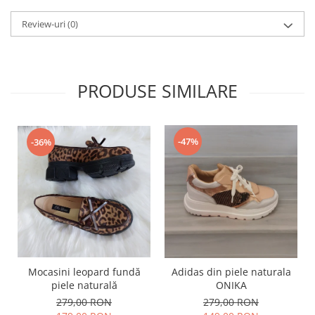
Review-uri
(0)
PRODUSE SIMILARE
-47%
-36%
Mocasini leopard fundă
Adidas din piele naturala
piele naturală
ONIKA
279,00 RON
279,00 RON