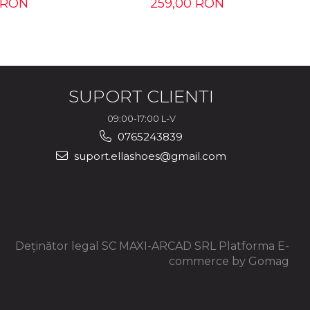
 RON
259,00 RON
SUPORT CLIENTI
09:00-17:00 L-V
0765243839
suport.ellashoes@gmail.com
Deținător legal SC MAXI-ARCAD SRL
Platforma E-
commerce by Gomag