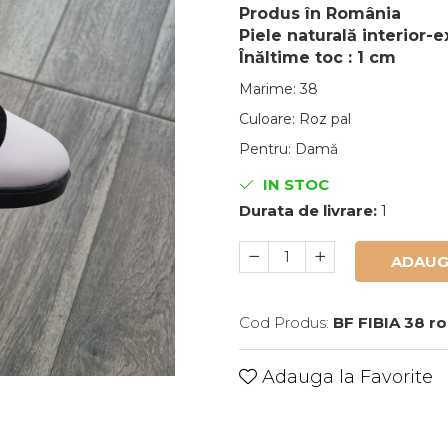
Produs în România
Piele naturală interior-e
Înăltime toc : 1 cm
Marime
:
38
Culoare
:
Roz pal
Pentru
:
Damă
IN STOC
Durata de livrare:
1
ADAUG
Cod Produs:
BF FIBIA 38 ro
Adauga la Favorite