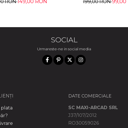
149,00 RON
99,00
00 RON
199,00 RON
SOCIAL
Urmareste-ne in social media
IENȚI
DATE COMERCIALE
SC MAXI-ARCAD SRL
plata
J37/107/2012
ăr?
RO30059026
ivrare