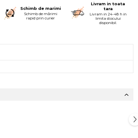
Livram in toata
Schimb de marimi
tara
Schimb de mărimi
Livram in 24-48 h in
rapid prin curier
limita stocului
disponibil.