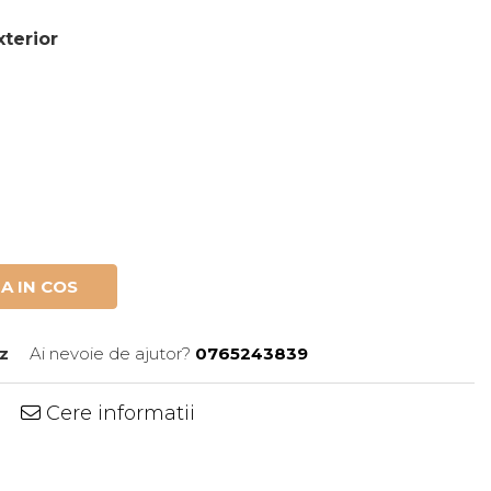
xterior
A IN COS
z
Ai nevoie de ajutor?
0765243839
Cere informatii