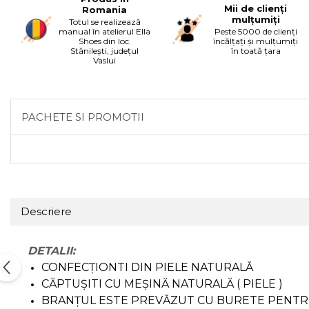
Mii de clienți
Romania
mulțumiți
Totul se realizează
manual în atelierul Ella
Peste 5000 de clienți
Shoes din loc.
încălțați și mulțumiți
Stănilești, județul
în toată țara
Vaslui
PACHETE SI PROMOTII
Descriere
DETALII:
CONFECȚIONTI DIN PIELE NATURALĂ
CĂPTUȘITI CU MEȘINĂ NATURALĂ ( PIELE )
BRANȚUL ESTE PREVĂZUT CU BURETE PENTR