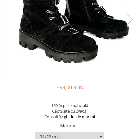
399,00 RON
100 % piele naturală
Căptușite
cu
blană
Consultă>
ghidul de marimi
Marime
: