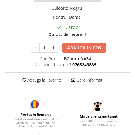
Culoare
:
Negru
Pentru
:
Damă
IN STOC
Durata de livrare:
1
ADAUGA IN COS
Cod Produs:
BComb-Nv34
Ai nevoie de ajutor?
0765243839
Adauga la Favorite
Cere informatii
Produs in Romania
Mii de clienți mulțumiți
Totul se realizează manual în
Peste 5000 de clienți încălțați și
atelierul Ella Shoes din loc.
mulțumiți în toată țara
Stănilești, județul Vaslui