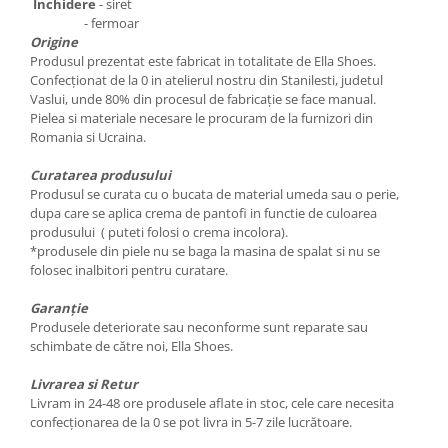
Inchidere
- siret
- fermoar
Origine
Produsul prezentat este fabricat in totalitate de Ella Shoes.
Confecționat de la 0 in atelierul nostru din Stanilesti, judetul
Vaslui, unde 80% din procesul de fabricație se face manual.
Pielea si materiale necesare le procuram de la furnizori din
Romania si Ucraina.
Curatarea produsului
Produsul se curata cu o bucata de material umeda sau o perie,
dupa care se aplica crema de pantofi in functie de culoarea
produsului ( puteti folosi o crema incolora).
*produsele din piele nu se baga la masina de spalat si nu se
folosec inalbitori pentru curatare.
Garanție
Produsele deteriorate sau neconforme sunt reparate sau
schimbate de către noi, Ella Shoes.
Livrarea si Retur
Livram in 24-48 ore produsele aflate in stoc, cele care necesita
confecționarea de la 0 se pot livra in 5-7 zile lucrătoare.