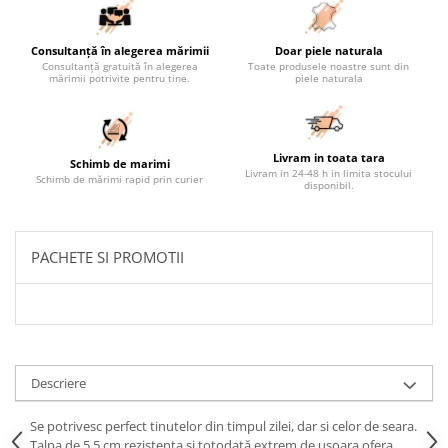
Consultanță în alegerea mărimii
Doar piele naturala
Consultanță gratuită în alegerea
Toate produsele noastre sunt din
mărimii potrivite pentru tine.
piele naturala
Livram in toata tara
Schimb de marimi
Livram in 24-48 h in limita stocului
Schimb de mărimi rapid prin curier
disponibil.
PACHETE SI PROMOTII
Descriere
Se potrivesc perfect tinutelor din timpul zilei, dar si celor de seara.
Talpa de 5,5 cm rezistenta și totodată extrem de usoara ofera