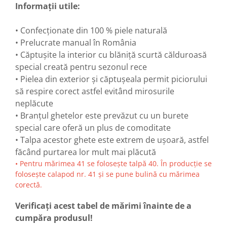
Informații utile:
• Confecționate din 100 % piele naturală
• Prelucrate manual în România
• Căptușite la interior cu blăniță scurtă călduroasă
special creată pentru sezonul rece
• Pielea din exterior și căptușeala permit piciorului
să respire corect astfel evitând mirosurile
neplăcute
• Branțul ghetelor este prevăzut cu un burete
special care oferă un plus de comoditate
• Talpa acestor ghete este extrem de ușoară, astfel
făcând purtarea lor mult mai plăcută
• Pentru mărimea 41 se folosește talpă 40. În producție se
folosește calapod nr. 41 și se pune bulină cu mărimea
corectă.
Verificați acest tabel de mărimi înainte de a
cumpăra produsul!