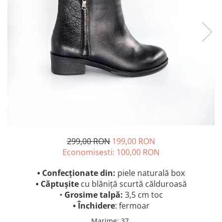
299,00 RON
199,00 RON
Economisesti:
100,00
RON
• Confecționate din:
piele naturală box
•
Căptușite
cu blăniță scurtă călduroasă
•
Grosime talpă:
3,5 cm toc
• Închidere
: fermoar
Marime
:
37