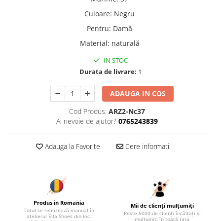
Culoare
:
Negru
Pentru
:
Damă
Material
:
naturală
IN STOC
Durata de livrare:
1
ADAUGA IN COS
Cod Produs:
ARZ2-Nc37
Ai nevoie de ajutor?
0765243839
Adauga la Favorite
Cere informatii
Produs in Romania
Mii de clienți mulțumiți
Totul se realizează manual în
Peste 5000 de clienți încălțați și
atelierul Ella Shoes din loc.
mulțumiți în toată țara