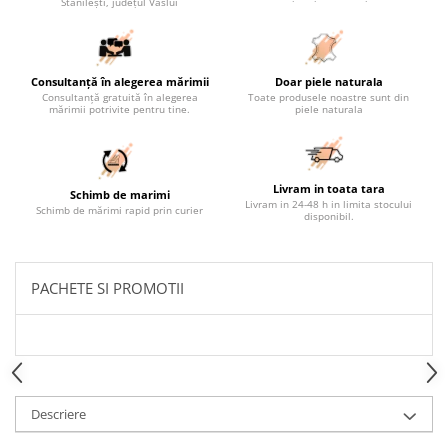
Stănilești, județul Vaslui
Consultanță în alegerea mărimii
Doar piele naturala
Consultanță gratuită în alegerea
Toate produsele noastre sunt din
mărimii potrivite pentru tine.
piele naturala
Livram in toata tara
Schimb de marimi
Livram in 24-48 h in limita stocului
Schimb de mărimi rapid prin curier
disponibil.
PACHETE SI PROMOTII
Descriere