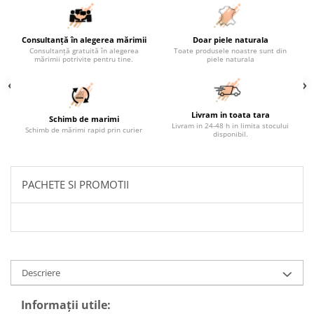
Consultanță în alegerea mărimii
Doar piele naturala
Consultanță gratuită în alegerea
Toate produsele noastre sunt din
mărimii potrivite pentru tine.
piele naturala
Livram in toata tara
Schimb de marimi
Livram in 24-48 h in limita stocului
Schimb de mărimi rapid prin curier
disponibil.
PACHETE SI PROMOTII
Descriere
Informații utile: