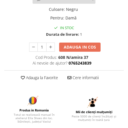
Culoare
:
Negru
Pentru
:
Damă
IN STOC
Durata de livrare:
1
ADAUGA IN COS
Cod Produs:
608 N/amira 37
Ai nevoie de ajutor?
0765243839
Adauga la Favorite
Cere informatii
Produs in Romania
Mii de clienți mulțumiți
Totul se realizează manual în
Peste 5000 de clienți încălțați și
atelierul Ella Shoes din loc.
mulțumiți în toată țara
Stănilești, județul Vaslui