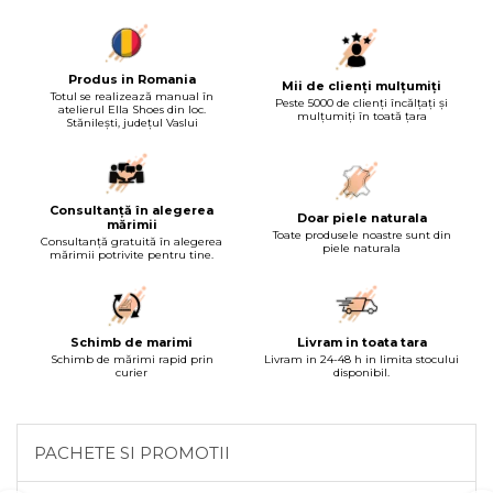
Produs in Romania
Mii de clienți mulțumiți
Totul se realizează manual în
Peste 5000 de clienți încălțați și
atelierul Ella Shoes din loc.
mulțumiți în toată țara
Stănilești, județul Vaslui
Consultanță în alegerea
Doar piele naturala
mărimii
Toate produsele noastre sunt din
Consultanță gratuită în alegerea
piele naturala
mărimii potrivite pentru tine.
Schimb de marimi
Livram in toata tara
Schimb de mărimi rapid prin
Livram in 24-48 h in limita stocului
curier
disponibil.
PACHETE SI PROMOTII