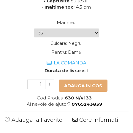
• Căptușite
cu textil
•
Inaltime toc:
4,5 cm
Marime
:
Culoare
:
Negru
Pentru
:
Damă
LA COMANDA
Durata de livrare:
1
ADAUGA IN COS
Cod Produs:
630 N/vl 33
Ai nevoie de ajutor?
0765243839
Adauga la Favorite
Cere informatii