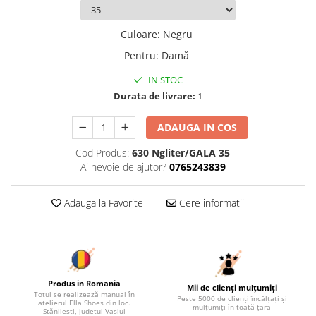
Culoare
:
Negru
Pentru
:
Damă
IN STOC
Durata de livrare:
1
ADAUGA IN COS
Cod Produs:
630 Ngliter/GALA 35
Ai nevoie de ajutor?
0765243839
Adauga la Favorite
Cere informatii
Produs in Romania
Mii de clienți mulțumiți
Totul se realizează manual în
Peste 5000 de clienți încălțați și
atelierul Ella Shoes din loc.
mulțumiți în toată țara
Stănilești, județul Vaslui