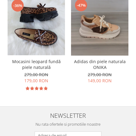
-47%
-36%
Mocasini leopard fundă
Adidas din piele naturala
piele naturală
ONIKA
279,00 RON
279,00 RON
179,00 RON
149,00 RON
NEWSLETTER
Nu rata ofertele si promotiile noastre