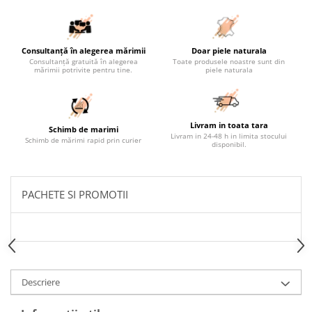
Consultanță în alegerea mărimii
Doar piele naturala
Consultanță gratuită în alegerea
Toate produsele noastre sunt din
mărimii potrivite pentru tine.
piele naturala
Livram in toata tara
Schimb de marimi
Livram in 24-48 h in limita stocului
Schimb de mărimi rapid prin curier
disponibil.
PACHETE SI PROMOTII
Descriere