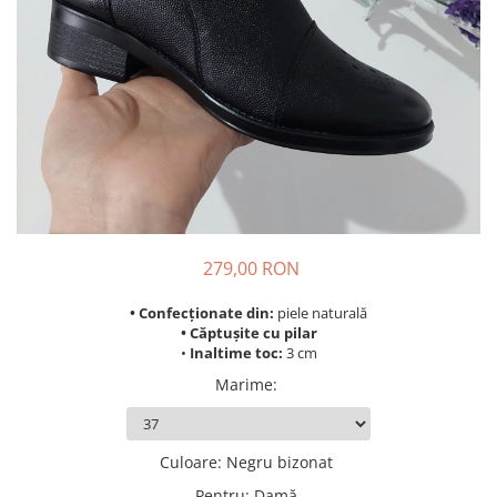
279,00 RON
• Confecționate din:
piele naturală
• Căptușite cu pilar
•
Inaltime toc:
3 cm
Marime
:
Culoare
:
Negru bizonat
Pentru
:
Damă