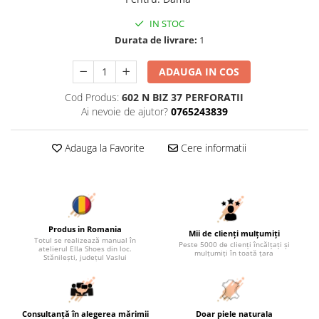
IN STOC
Durata de livrare:
1
ADAUGA IN COS
Cod Produs:
602 N BIZ 37 PERFORATII
Ai nevoie de ajutor?
0765243839
Adauga la Favorite
Cere informatii
Produs in Romania
Mii de clienți mulțumiți
Totul se realizează manual în
Peste 5000 de clienți încălțați și
atelierul Ella Shoes din loc.
mulțumiți în toată țara
Stănilești, județul Vaslui
Consultanță în alegerea mărimii
Doar piele naturala