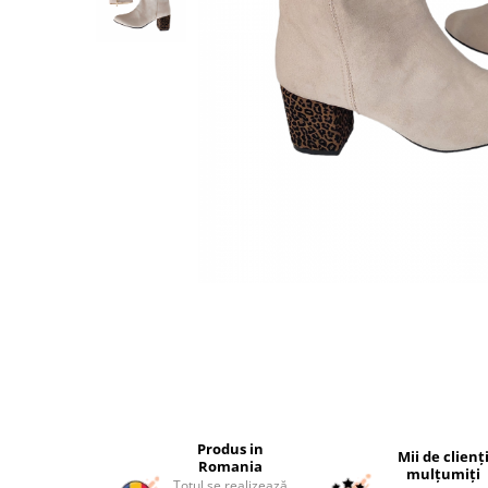
Produs in
Mii de clienț
Romania
mulțumiți
Totul se realizează