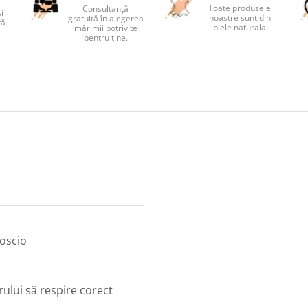
Toate produsele
Consultanță
și
noastre sunt din
gratuită în alegerea
tă
piele naturala
mărimii potrivite
pentru tine.
moscio
rului să respire corect