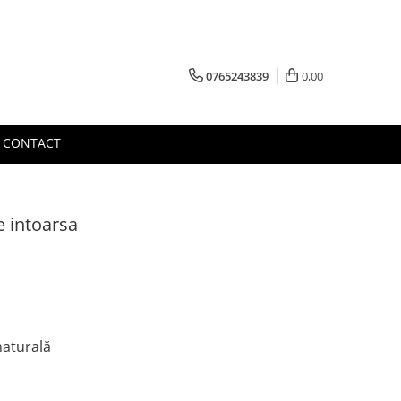
0765243839
0,00
CONTACT
e intoarsa
naturală