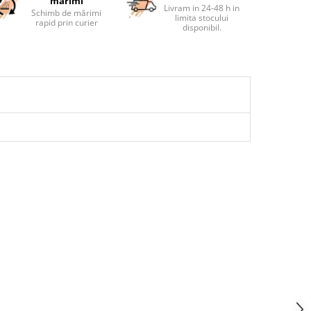
marimi
Livram in 24-48 h in
Schimb de mărimi
limita stocului
rapid prin curier
disponibil.