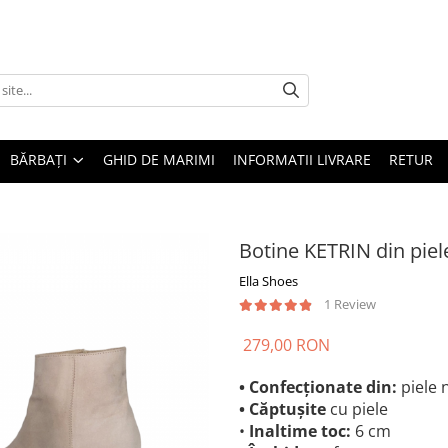
BĂRBAȚI
GHID DE MARIMI
INFORMATII LIVRARE
RETUR
Botine KETRIN din piel
Ella Shoes
1 Review
279,00 RON
• Confecționate din:
piele 
• Căptușite
cu piele
•
Inaltime toc:
6 cm