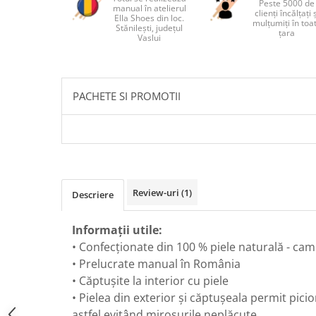
Peste 5000 de
manual în atelierul
clienți încălțați 
Ella Shoes din loc.
mulțumiți în toa
Stănilești, județul
țara
Vaslui
PACHETE SI PROMOTII
Review-uri
(1)
Descriere
Informații utile:
• Confecționate din 100 % piele naturală - ca
• Prelucrate manual în România
• Căptușite la interior cu piele
• Pielea din exterior și căptușeala permit picio
astfel evitând mirosurile neplăcute