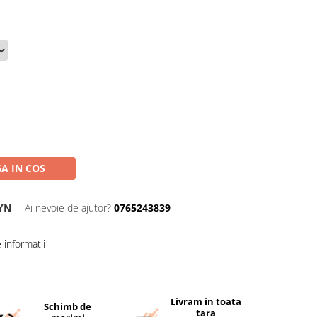
A IN COS
YN
Ai nevoie de ajutor?
0765243839
informatii
Livram in toata
Schimb de
tara