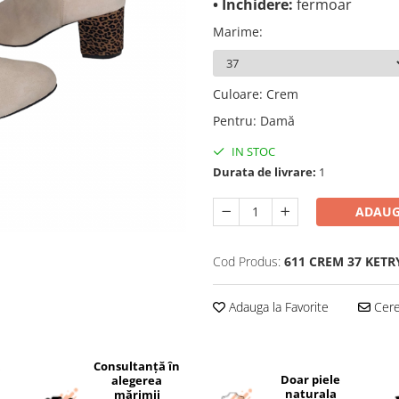
• Închidere:
fermoar
Marime
:
Culoare
:
Crem
Pentru
:
Damă
IN STOC
Durata de livrare:
1
ADAUG
Cod Produs:
611 CREM 37 KETR
Adauga la Favorite
Cere 
Consultanță în
i
Doar piele
alegerea
naturala
mărimii