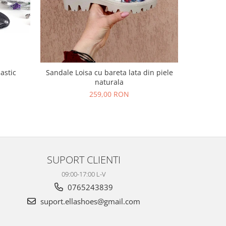
NOU
lastic
Sandale Loisa cu bareta lata din piele
Sandale L
naturala
N
259,00 RON
SUPORT CLIENTI
09:00-17:00 L-V
0765243839
suport.ellashoes@gmail.com