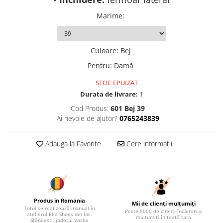
Marime
:
Culoare
:
Bej
Pentru
:
Damă
STOC EPUIZAT
Durata de livrare:
1
Cod Produs:
601 Bej 39
Ai nevoie de ajutor?
0765243839
Adauga la Favorite
Cere informatii
Produs in Romania
Mii de clienți mulțumiți
Totul se realizează manual în
Peste 5000 de clienți încălțați și
atelierul Ella Shoes din loc.
mulțumiți în toată țara
Stănilești, județul Vaslui