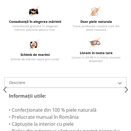
Consultanță în alegerea mărimii
Doar piele naturala
Consultanță gratuită în alegerea
Toate produsele noastre sunt din
mărimii potrivite pentru tine.
piele naturala
Livram in toata tara
Schimb de marimi
Livram in 24-48 h in limita stocului
Schimb de mărimi rapid prin curier
disponibil.
Descriere
Informații utile:
• Confecționate din 100 % piele naturală
• Prelucrate manual în România
• Căptușite la interior cu piele