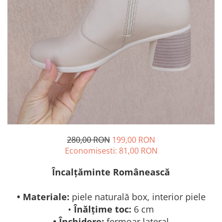
280,00 RON
199,00 RON
Economisesti:
81,00
RON
Încalțăminte Românească
• Materiale:
piele naturală box, interior piele
•
Înălțime toc:
6 cm
• Închidere:
fermoar lateral