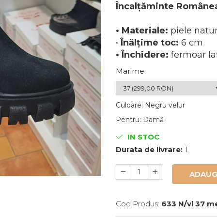
Încalțăminte Române
• Materiale:
piele natur
•
Înălțime toc:
6 cm
• Închidere:
fermoar la
Marime
:
Culoare
:
Negru velur
Pentru
:
Damă
IN STOC
Durata de livrare:
1
ADAUG
Cod Produs:
633 N/vl 37 m