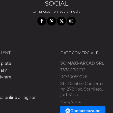
SOCIAL
Urmareste-ne in social media
IENȚI
DATE COMERCIALE
SC MAXI-ARCAD SRL
plata
J37/107/2012
ăr?
RO30059026
ivrare
Str. Dimitrie Cantemir,
nr. 278, loc. Stanilesti,
jud. Vaslui
 online a litigiilor
Husi, Vaslui
Contacteaza-ne