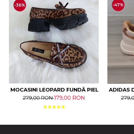
-47%
-36%
MOCASINI LEOPARD FUNDĂ PIELE NATURALĂ
ADIDAS D
179,00 RON
279,00 RON
279,