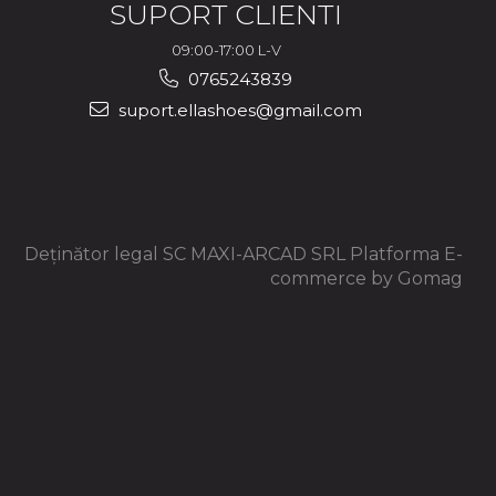
SUPORT CLIENTI
09:00-17:00 L-V
0765243839
suport.ellashoes@gmail.com
Deținător legal SC MAXI-ARCAD SRL
Platforma E-
commerce by Gomag