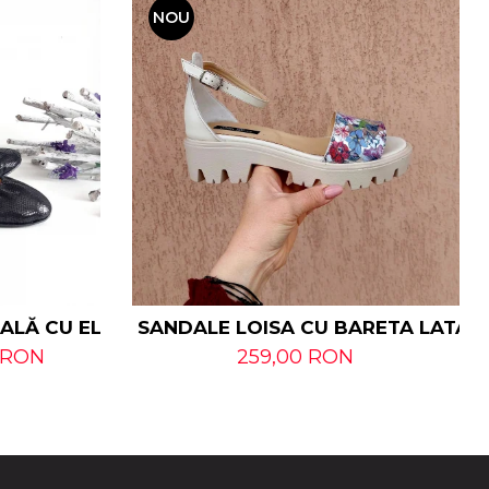
NOU
RALĂ CU ELASTIC
SANDALE LOISA CU BARETA LATA D
 RON
259,00 RON