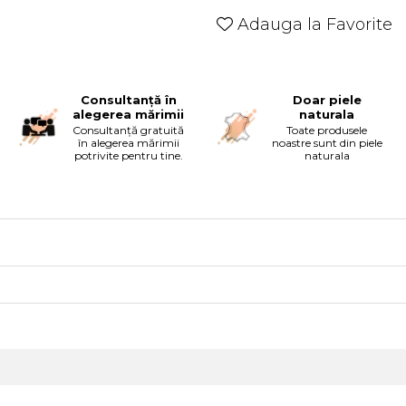
Adauga la Favorite
Consultanță în
Doar piele
alegerea mărimii
naturala
Consultanță gratuită
Toate produsele
în alegerea mărimii
noastre sunt din piele
potrivite pentru tine.
naturala