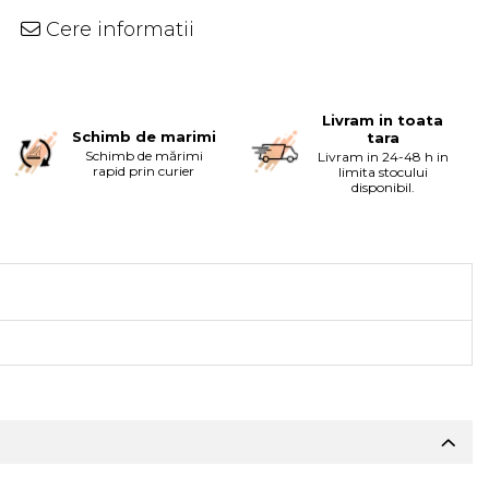
Cere informatii
Livram in toata
Schimb de marimi
tara
Schimb de mărimi
Livram in 24-48 h in
rapid prin curier
limita stocului
disponibil.