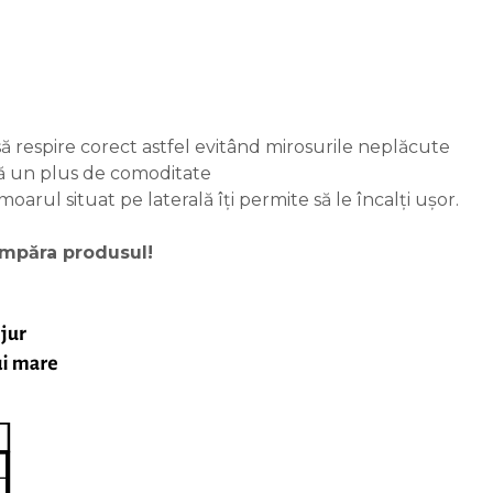
 să respire corect astfel evitând mirosurile neplăcute
ră un plus de comoditate
moarul situat pe laterală îți permite să le încalți ușor.
cumpăra produsul!