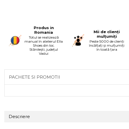
Produs in
Mii de clienți
Romania
mulțumiți
Totul se realizează
manual în atelierul Ella
Peste 5000 de clienți
Shoes din loc.
încălțați și mulțumiți
Stănilești, județul
în toată țara
Vaslui
PACHETE SI PROMOTII
Descriere