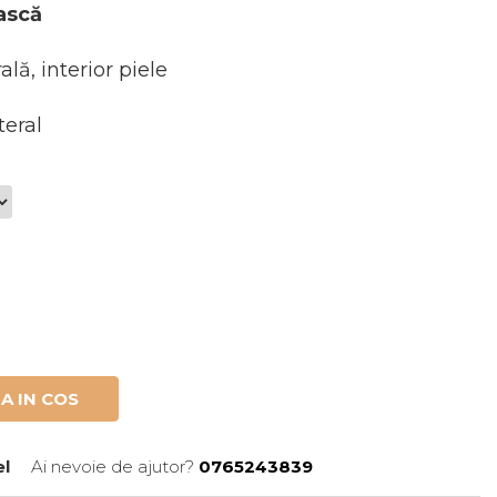
ască
ală, interior piele
teral
A IN COS
el
Ai nevoie de ajutor?
0765243839