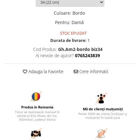
Culoare
:
Bordo
Pentru
:
Damă
STOC EPUIZAT
Durata de livrare:
1
Cod Produs:
Gh.Am2-bordo biz34
Ai nevoie de ajutor?
0765243839
Adauga la Favorite
Cere informatii
Produs in Romania
Mii de clienți mulțumiți
Totul se realizează manual în
Peste 5000 de clienți încălțați și
atelierul Ella Shoes din loc.
mulțumiți în toată țara
Stănilești, județul Vaslui