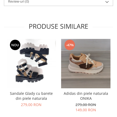
Review-uri
(0)
PRODUSE SIMILARE
NOU
-47%
Sandale Glady cu barete
Adidas din piele naturala
din piele naturala
ONIKA
279,00 RON
279,00 RON
149,00 RON