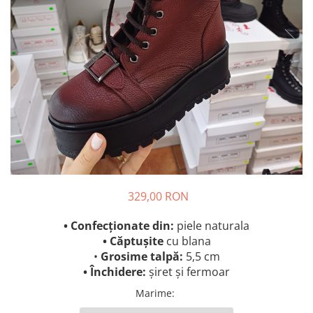
329,00 RON
• Confecționate din:
piele naturala
• Căptușite
cu blana
•
Grosime talpă:
5,5 cm
• Închidere:
șiret și fermoar
Marime
: