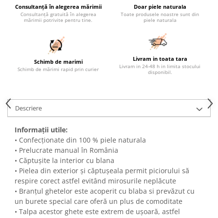
Consultanță în alegerea mărimii
Doar piele naturala
Consultanță gratuită în alegerea
Toate produsele noastre sunt din
mărimii potrivite pentru tine.
piele naturala
Livram in toata tara
Schimb de marimi
Livram in 24-48 h in limita stocului
Schimb de mărimi rapid prin curier
disponibil.
Descriere
Informații utile:
• Confecționate din 100 % piele naturala
• Prelucrate manual în România
• Căptușite la interior cu blana
• Pielea din exterior și căptușeala permit piciorului să
respire corect astfel evitând mirosurile neplăcute
• Branțul ghetelor este acoperit cu blaba si prevăzut cu
un burete special care oferă un plus de comoditate
• Talpa acestor ghete este extrem de ușoară, astfel