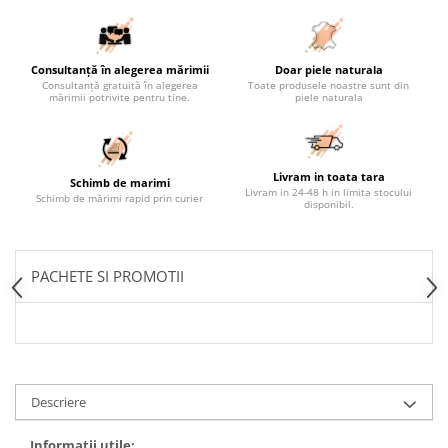
Consultanță în alegerea mărimii
Doar piele naturala
Consultanță gratuită în alegerea
Toate produsele noastre sunt din
mărimii potrivite pentru tine.
piele naturala
Livram in toata tara
Schimb de marimi
Livram in 24-48 h in limita stocului
Schimb de mărimi rapid prin curier
disponibil.
PACHETE SI PROMOTII
Descriere
Informații utile: