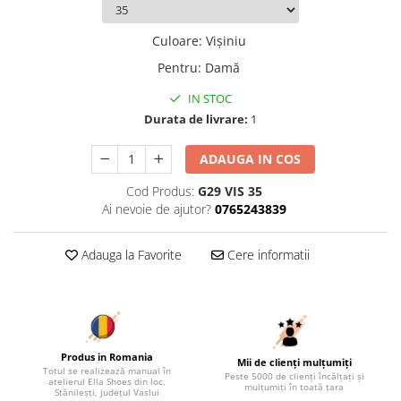
Culoare
:
Vișiniu
Pentru
:
Damă
IN STOC
Durata de livrare:
1
ADAUGA IN COS
Cod Produs:
G29 VIS 35
Ai nevoie de ajutor?
0765243839
Adauga la Favorite
Cere informatii
Produs in Romania
Mii de clienți mulțumiți
Totul se realizează manual în
Peste 5000 de clienți încălțați și
atelierul Ella Shoes din loc.
mulțumiți în toată țara
Stănilești, județul Vaslui