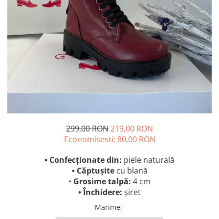
299,00 RON
219,00 RON
Economisesti:
80,00
RON
• Confecționate din:
piele naturală
• Căptușite
cu blană
•
Grosime talpă:
4 cm
• Închidere:
șiret
Marime
: