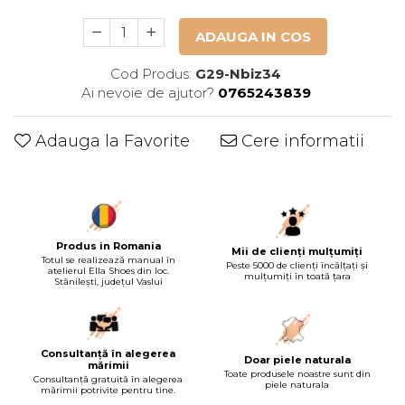
ADAUGA IN COS
Cod Produs:
G29-Nbiz34
Ai nevoie de ajutor?
0765243839
Adauga la Favorite
Cere informatii
Produs in Romania
Mii de clienți mulțumiți
Totul se realizează manual în
Peste 5000 de clienți încălțați și
atelierul Ella Shoes din loc.
mulțumiți în toată țara
Stănilești, județul Vaslui
Consultanță în alegerea
Doar piele naturala
mărimii
Toate produsele noastre sunt din
Consultanță gratuită în alegerea
piele naturala
mărimii potrivite pentru tine.