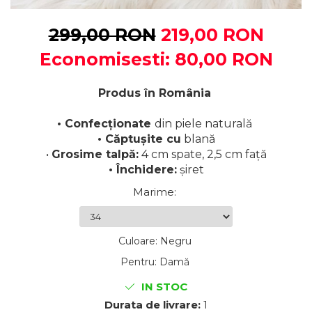
299,00 RON
219,00 RON
Economisesti:
80,00
RON
Produs în România
• Confecționate
din piele naturală
• Căptușite cu
blană
•
Grosime talpă:
4 cm spate, 2,5 cm față
• Închidere:
șiret
Marime
:
Culoare
:
Negru
Pentru
:
Damă
IN STOC
Durata de livrare:
1