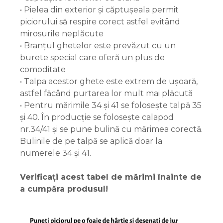
• Pielea din exterior și căptușeala permit
piciorului să respire corect astfel evitând
mirosurile neplăcute
• Branțul ghetelor este prevăzut cu un
burete special care oferă un plus de
comoditate
• Talpa acestor ghete este extrem de ușoară,
astfel făcând purtarea lor mult mai plăcută
• Pentru mărimile 34 și 41 se folosește talpă 35
și 40. În producție se folosește calapod
nr.34/41 și se pune bulină cu mărimea corectă.
Bulinile de pe talpă se aplică doar la
numerele 34 și 41.
Verificați acest tabel de mărimi înainte de
a cumpăra produsul!