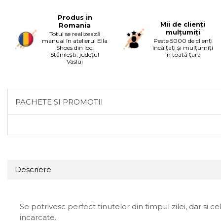
Produs in
Mii de clienți
Romania
mulțumiți
Totul se realizează
manual în atelierul Ella
Peste 5000 de clienți
Shoes din loc.
încălțați și mulțumiți
Stănilești, județul
în toată țara
Vaslui
PACHETE SI PROMOTII
Descriere
Se potrivesc perfect tinutelor din timpul zilei, dar si
incarcate.