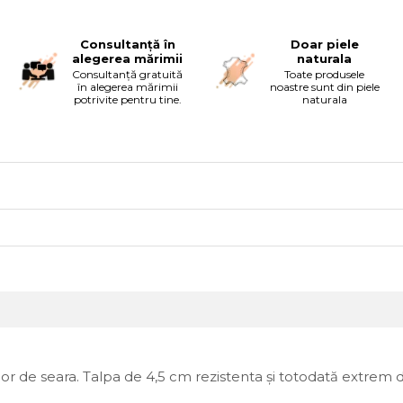
Consultanță în
Doar piele
alegerea mărimii
naturala
Consultanță gratuită
Toate produsele
în alegerea mărimii
noastre sunt din piele
potrivite pentru tine.
naturala
 celor de seara. Talpa de 4,5 cm rezistenta și totodată extre