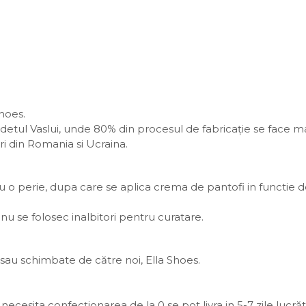
Shoes.
 judetul Vaslui, unde 80% din procesul de fabricație se face m
ri din Romania si Ucraina.
o perie, dupa care se aplica crema de pantofi in functie d
nu se folosec inalbitori pentru curatare.
au schimbate de către noi, Ella Shoes.
necesita confecționarea de la 0 se pot livra in 5-7 zile lucră