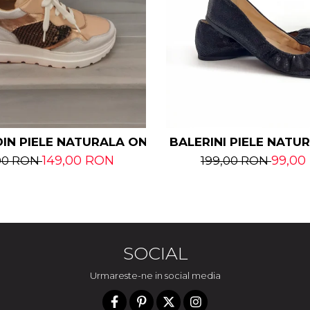
RALA
IN PIELE NATURALA ONIKA
BALERINI PIELE NATU
149,00 RON
99,00
00 RON
199,00 RON
SOCIAL
Urmareste-ne in social media