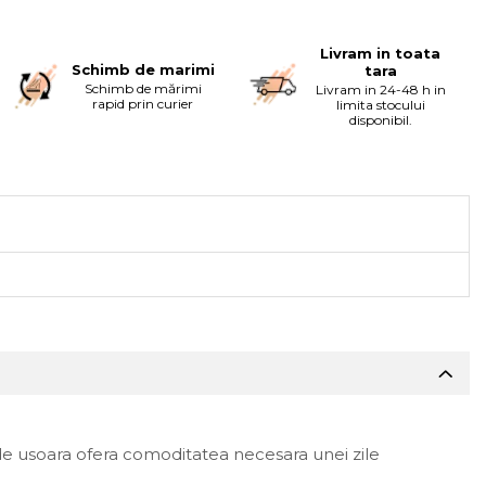
Livram in toata
Schimb de marimi
tara
Schimb de mărimi
Livram in 24-48 h in
rapid prin curier
limita stocului
disponibil.
m de usoara ofera comoditatea necesara unei zile