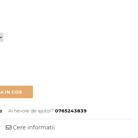
A IN COS
z
Ai nevoie de ajutor?
0765243839
Cere informatii