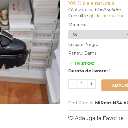
100 % piele naturală
Căptușite
cu
blană subtire
Consultă>
ghidul de marimi
Marime
:
Culoare
:
Negru
Pentru
:
Damă
IN STOC
Durata de livrare:
1
ADAUG
Cod Produs:
MIRcat-N34 bi
Adauga la Favorite