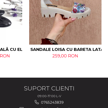
RALĂ CU ELASTIC
SANDALE LOISA CU BARETA LATA D
 RON
259,00 RON
SUPORT CLIENTI
09:00-17:00 L-V
0765243839