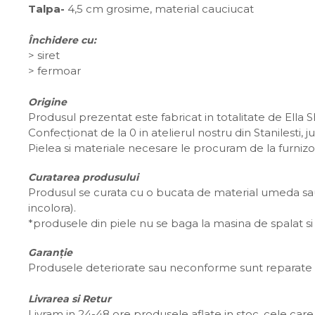
Talpa-
4,5 cm grosime, material cauciucat
Închidere cu:
>
siret
> fermoar
Origine
Produsul prezentat este fabricat in totalitate de Ella 
Confecționat de la 0 in atelierul nostru din Stanilesti,
Pielea si materiale necesare le procuram de la furnizo
Curatarea produsului
Produsul se curata cu o bucata de material umeda sau 
incolora).
*produsele din piele nu se baga la masina de spalat si 
Garanție
Produsele deteriorate sau neconforme sunt reparate s
Livrarea si Retur
Livram in 24-48 ore produsele aflate in stoc, cele care 