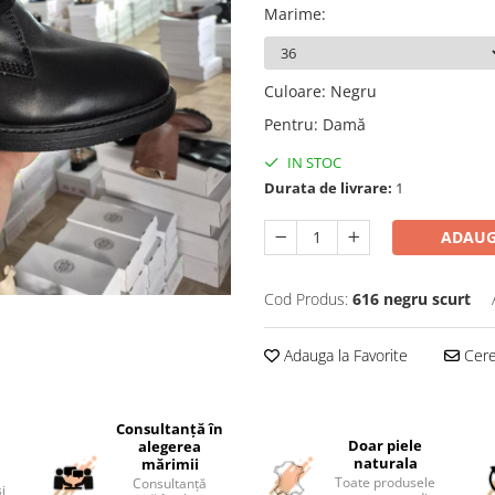
Marime
:
Culoare
:
Negru
Pentru
:
Damă
IN STOC
Durata de livrare:
1
ADAUG
Cod Produs:
616 negru scurt
Adauga la Favorite
Cere 
Consultanță în
i
Doar piele
alegerea
naturala
mărimii
Toate produsele
Consultanță
și