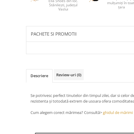
Ella Shoes din loc.
mulțumiți în toa
Stănilești, județul
țara
Vaslui
PACHETE SI PROMOTII
Review-uri
(0)
Descriere
Se potrivesc perfect tinutelor din timpul zilei, dar si celor 
rezistenta și totodată extrem de usoara ofera comoditatea 
Cum alegem corect mărimea? Consultă>
ghidul de mărimi