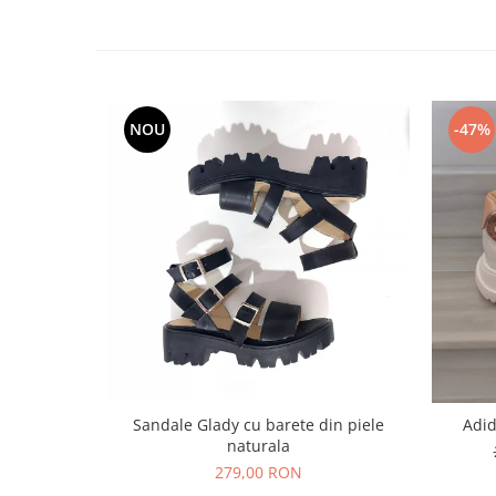
NOU
-47%
Sandale Glady cu barete din piele
Adid
naturala
279,00 RON