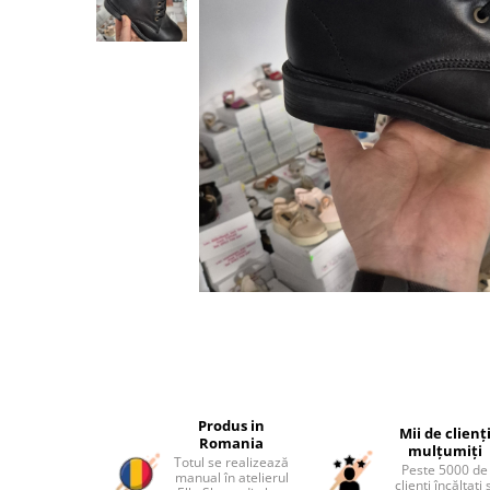
Produs in
Mii de clienț
Romania
mulțumiți
Totul se realizează
Peste 5000 de
manual în atelierul
clienți încălțați 