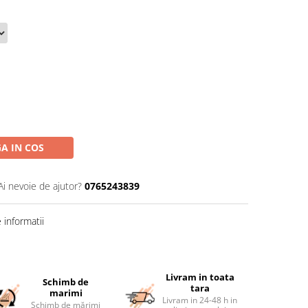
A IN COS
Ai nevoie de ajutor?
0765243839
informatii
Livram in toata
Schimb de
tara
marimi
Livram in 24-48 h in
Schimb de mărimi