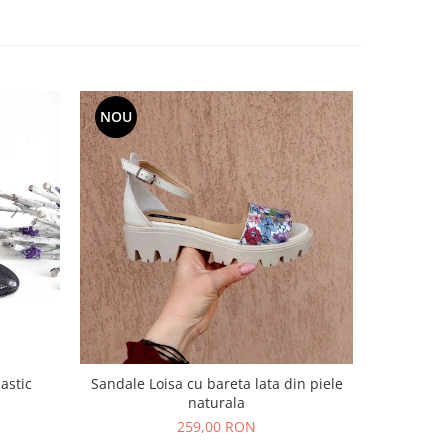
NOU
NOU
lastic
Sandale Loisa cu bareta lata din piele
Sandale L
naturala
N
259,00 RON