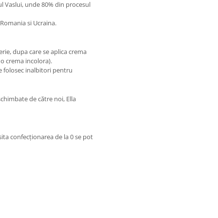
tul Vaslui, unde 80% din procesul
n Romania si Ucraina.
rie, dupa care se aplica crema
 o crema incolora).
 folosec inalbitori pentru
himbate de către noi, Ella
sita confecționarea de la 0 se pot