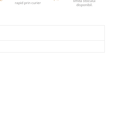
limita stocului
rapid prin curier
disponibil.