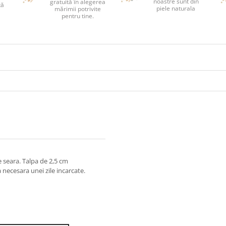
noastre sunt din
gratuită în alegerea
tă
piele naturala
mărimii potrivite
pentru tine.
de seara. Talpa de 2,5 cm
necesara unei zile incarcate.