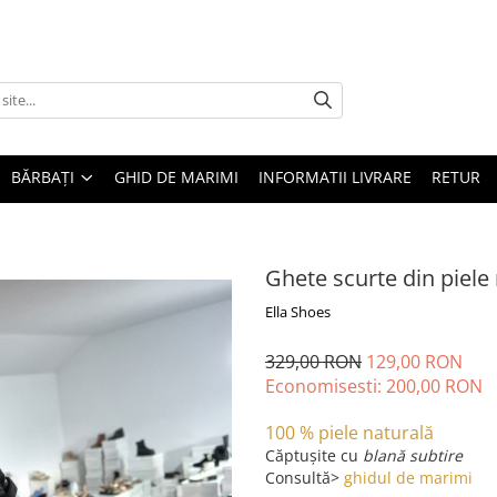
BĂRBAȚI
GHID DE MARIMI
INFORMATII LIVRARE
RETUR
Ghete scurte din piele
Ella Shoes
329,00 RON
129,00 RON
Economisesti:
200,00
RON
100 % piele naturală
Căptușite
cu
blană subtire
Consultă>
ghidul de marimi