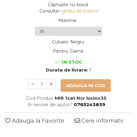
Căptușite
cu
blană
Consultă>
ghidul de marimi
Marime
:
Culoare
:
Negru
Pentru
:
Damă
IN STOC
Durata de livrare:
1
ADAUGA IN COS
Cod Produs:
MIR 1cat Ncr lucios35
Ai nevoie de ajutor?
0765243839
Adauga la Favorite
Cere informatii