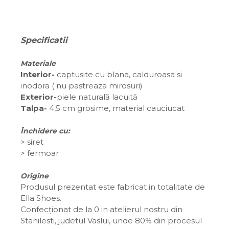
Specificatii
Materiale
Interior-
captusite cu blana, calduroasa si
inodora ( nu pastreaza mirosuri)
Exterior-
piele naturală lacuită
Talpa-
4,5 cm grosime, material cauciucat
Închidere cu:
>
siret
> fermoar
Origine
Produsul prezentat este fabricat in totalitate de
Ella Shoes.
Confecționat de la 0 in atelierul nostru din
Stanilesti, judetul Vaslui, unde 80% din procesul