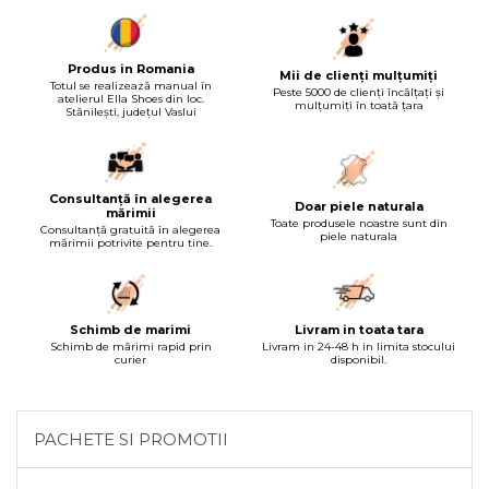
Produs in Romania
Mii de clienți mulțumiți
Totul se realizează manual în
Peste 5000 de clienți încălțați și
atelierul Ella Shoes din loc.
mulțumiți în toată țara
Stănilești, județul Vaslui
Consultanță în alegerea
Doar piele naturala
mărimii
Toate produsele noastre sunt din
Consultanță gratuită în alegerea
piele naturala
mărimii potrivite pentru tine.
Schimb de marimi
Livram in toata tara
Schimb de mărimi rapid prin
Livram in 24-48 h in limita stocului
curier
disponibil.
PACHETE SI PROMOTII