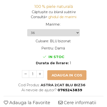
100 % piele naturală
Căptușite
cu
blană subtire
Consultă>
ghidul de marimi
Marime
:
Culoare
:
BLU bizonat
Pentru
:
Damă
IN STOC
Durata de livrare:
1
ADAUGA IN COS
Cod Produs:
ASTRA 2CAT BLU BIZ36
Ai nevoie de ajutor?
0765243839
Adauga la Favorite
Cere informatii