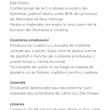
Ella Shoes.
Confecționat de la 0 in atelierul nostru din
Stanilesti, judetul Vaslui, unde 80% din procesul
de fabricație se face manual.
Pielea si materiale necesare le procuram de la
furnizori din Romania si Ucraina.
Curatarea produsului
Produsul se curata cu o bucata de material
umeda sau o perie, dupa care se aplica crema
de pantofi in functie de culoarea produsului (
puteti folosi o crema incolora).
*produsele din piele nu se baga la masina de
spalat si nu se folosec inalbitori pentru curatare.
Garanție
Produsele deteriorate sau neconforme sunt
reparate sau schimbate de către noi, Ella Shoes.
Livrarea
Livram in 24-48 ore produsele aflate in stoc, cele