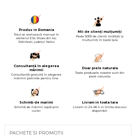
Produs in Romania
Mii de clienți mulțumiți
Totul se realizează manual în
Peste 5000 de clienți încălțați și
atelierul Ella Shoes din loc.
mulțumiți în toată țara
Stănilești, județul Vaslui
Consultanță în alegerea
Doar piele naturala
mărimii
Toate produsele noastre sunt din
Consultanță gratuită în alegerea
piele naturala
mărimii potrivite pentru tine.
Schimb de marimi
Livram in toata tara
Schimb de mărimi rapid prin
Livram in 24-48 h in limita stocului
curier
disponibil.
PACHETE SI PROMOTII