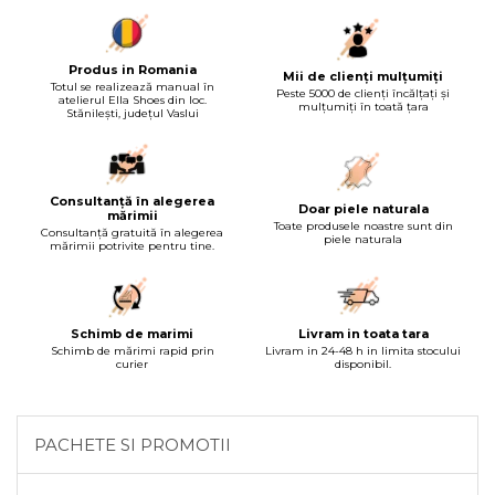
Produs in Romania
Mii de clienți mulțumiți
Totul se realizează manual în
Peste 5000 de clienți încălțați și
atelierul Ella Shoes din loc.
mulțumiți în toată țara
Stănilești, județul Vaslui
Consultanță în alegerea
Doar piele naturala
mărimii
Toate produsele noastre sunt din
Consultanță gratuită în alegerea
piele naturala
mărimii potrivite pentru tine.
Schimb de marimi
Livram in toata tara
Schimb de mărimi rapid prin
Livram in 24-48 h in limita stocului
curier
disponibil.
PACHETE SI PROMOTII