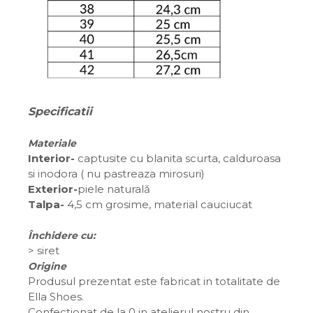
Specificatii
Materiale
Interior-
captusite cu blanita scurta, calduroasa
si inodora ( nu pastreaza mirosuri)
Exterior-
piele naturală
Talpa-
4,5 cm grosime, material cauciucat
Închidere cu:
>
siret
Origine
Produsul prezentat este fabricat in totalitate de
Ella Shoes.
Confecționat de la 0 in atelierul nostru din