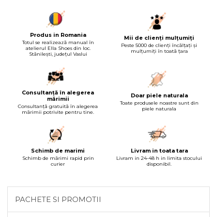
Produs in Romania
Mii de clienți mulțumiți
Totul se realizează manual în
Peste 5000 de clienți încălțați și
atelierul Ella Shoes din loc.
mulțumiți în toată țara
Stănilești, județul Vaslui
Consultanță în alegerea
Doar piele naturala
mărimii
Toate produsele noastre sunt din
Consultanță gratuită în alegerea
piele naturala
mărimii potrivite pentru tine.
Schimb de marimi
Livram in toata tara
Schimb de mărimi rapid prin
Livram in 24-48 h in limita stocului
curier
disponibil.
PACHETE SI PROMOTII