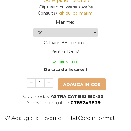
100 % piele naturală
Căptușite
cu
blană subtire
Consultă>
ghidul de marimi
Marime
:
Culoare
:
BEJ bizonat
Pentru
:
Damă
IN STOC
Durata de livrare:
1
ADAUGA IN COS
Cod Produs:
ASTRA CAT BEJ BIZ-36
Ai nevoie de ajutor?
0765243839
Adauga la Favorite
Cere informatii