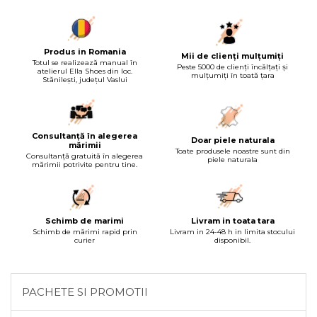
Produs in Romania
Mii de clienți mulțumiți
Totul se realizează manual în
Peste 5000 de clienți încălțați și
atelierul Ella Shoes din loc.
mulțumiți în toată țara
Stănilești, județul Vaslui
Consultanță în alegerea
Doar piele naturala
mărimii
Toate produsele noastre sunt din
Consultanță gratuită în alegerea
piele naturala
mărimii potrivite pentru tine.
Schimb de marimi
Livram in toata tara
Schimb de mărimi rapid prin
Livram in 24-48 h in limita stocului
curier
disponibil.
PACHETE SI PROMOTII