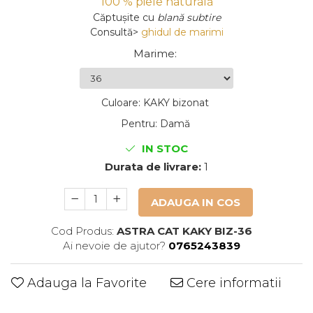
100 % piele naturală
Căptușite
cu
blană subtire
Consultă>
ghidul de marimi
Marime
:
Culoare
:
KAKY bizonat
Pentru
:
Damă
IN STOC
Durata de livrare:
1
ADAUGA IN COS
Cod Produs:
ASTRA CAT KAKY BIZ-36
Ai nevoie de ajutor?
0765243839
Adauga la Favorite
Cere informatii