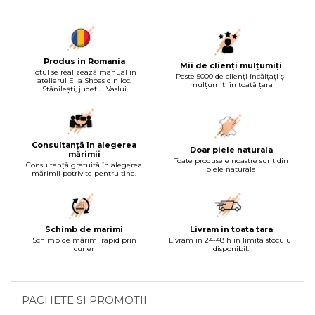
Produs in Romania
Mii de clienți mulțumiți
Totul se realizează manual în
Peste 5000 de clienți încălțați și
atelierul Ella Shoes din loc.
mulțumiți în toată țara
Stănilești, județul Vaslui
Consultanță în alegerea
Doar piele naturala
mărimii
Toate produsele noastre sunt din
Consultanță gratuită în alegerea
piele naturala
mărimii potrivite pentru tine.
Schimb de marimi
Livram in toata tara
Schimb de mărimi rapid prin
Livram in 24-48 h in limita stocului
curier
disponibil.
PACHETE SI PROMOTII