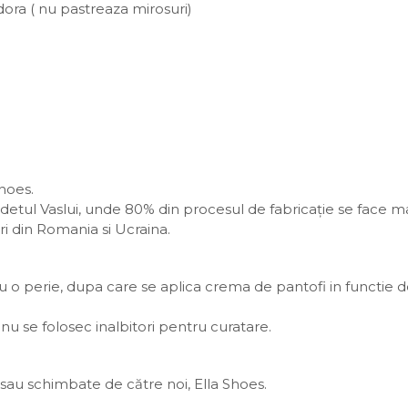
odora ( nu pastreaza mirosuri)
Shoes.
 judetul Vaslui, unde 80% din procesul de fabricație se face m
ri din Romania si Ucraina.
o perie, dupa care se aplica crema de pantofi in functie d
nu se folosec inalbitori pentru curatare.
au schimbate de către noi, Ella Shoes.