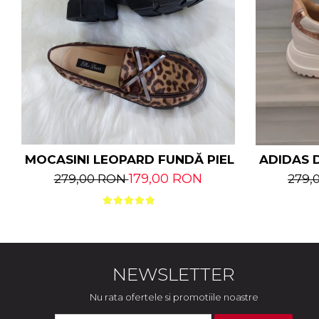
MOCASINI LEOPARD FUNDĂ PIELE NATURALĂ
ADIDAS D
179,00 RON
279,00 RON
279,
NEWSLETTER
Nu rata ofertele si promotiile noastre