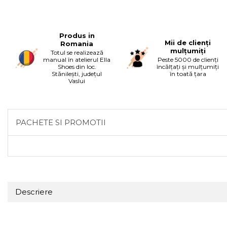
Produs in
Mii de clienți
Romania
mulțumiți
Totul se realizează
manual în atelierul Ella
Peste 5000 de clienți
Shoes din loc.
încălțați și mulțumiți
Stănilești, județul
în toată țara
Vaslui
PACHETE SI PROMOTII
Descriere