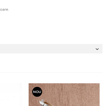
toare.
NOU