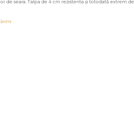
 celor de seara. Talpa de 4 cm rezistenta și totodată extrem 
ărimi