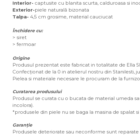
Interior-
captusite cu blanita scurta, calduroasa si in
Exterior-
piele naturală bizonata
Talpa-
4,5 cm grosime, material cauciucat
Închidere cu:
>
siret
> fermoar
Origine
Produsul prezentat este fabricat in totalitate de Ella 
Confecționat de la 0 in atelierul nostru din Stanilesti,
Pielea si materiale necesare le procuram de la furnizo
Curatarea produsului
Produsul se curata cu o bucata de material umeda sau 
incolora).
*produsele din piele nu se baga la masina de spalat si 
Garanție
Produsele deteriorate sau neconforme sunt reparate s