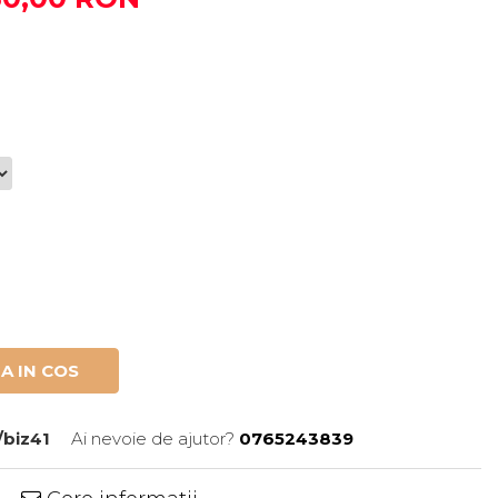
A IN COS
/biz41
Ai nevoie de ajutor?
0765243839