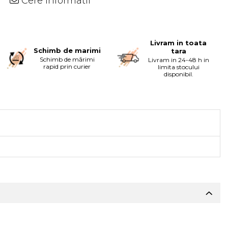
Cere informatii
Livram in toata
Schimb de marimi
tara
Schimb de mărimi
Livram in 24-48 h in
rapid prin curier
limita stocului
disponibil.