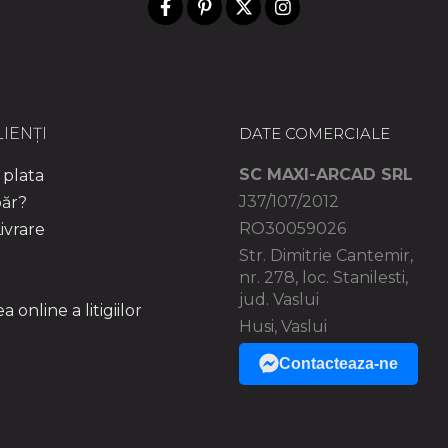
IENȚI
DATE COMERCIALE
SC MAXI-ARCAD SRL
plata
J37/107/2012
ăr?
RO30059026
ivrare
Str. Dimitrie Cantemir,
nr. 278, loc. Stanilesti,
jud. Vaslui
 online a litigiilor
Husi, Vaslui
Contacteaza-ne