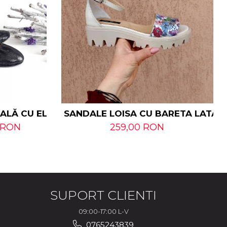
RALĂ CU ELASTIC
SANDALE LOISA CU BARETA LATA D
 RON
259,00 RON
SUPORT CLIENTI
09:00-17:00 L-V
0765243839