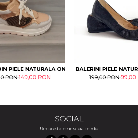
IN PIELE NATURALA ONIKA
BALERINI PIELE NATU
149,00 RON
99,00
00 RON
199,00 RON
SOCIAL
Urmareste-ne in social media