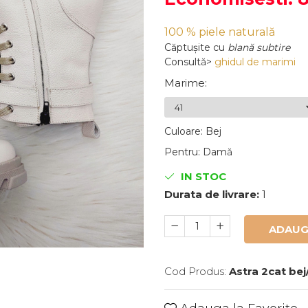
100 % piele naturală
Căptușite
cu
blană subtire
Consultă>
ghidul de marimi
Marime
:
Culoare
:
Bej
Pentru
:
Damă
IN STOC
Durata de livrare:
1
ADAUG
Cod Produs:
Astra 2cat bej