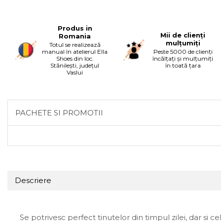
Produs in
Mii de clienți
Romania
mulțumiți
Totul se realizează
manual în atelierul Ella
Peste 5000 de clienți
Shoes din loc.
încălțați și mulțumiți
Stănilești, județul
în toată țara
Vaslui
PACHETE SI PROMOTII
Descriere
Se potrivesc perfect tinutelor din timpul zilei, dar si