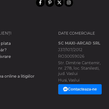
IENȚI
DATE COMERCIALE
SC MAXI-ARCAD SRL
plata
J37/107/2012
ăr?
RO30059026
ivrare
Str. Dimitrie Cantemir,
nr. 278, loc. Stanilesti,
jud. Vaslui
 online a litigiilor
Husi, Vaslui
Contacteaza-ne