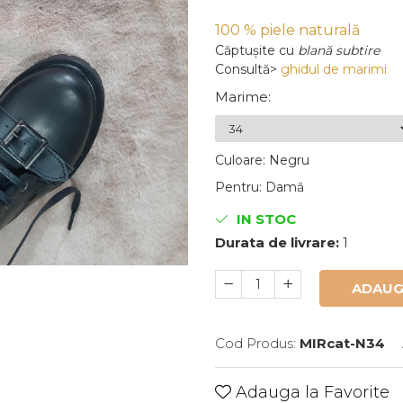
100 % piele naturală
Căptușite
cu
blană subtire
Consultă>
ghidul de marimi
Marime
:
Culoare
:
Negru
Pentru
:
Damă
IN STOC
Durata de livrare:
1
ADAUG
Cod Produs:
MIRcat-N34
Adauga la Favorite