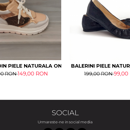
RALA
IN PIELE NATURALA ONIKA
BALERINI PIELE NATU
149,00 RON
99,00
00 RON
199,00 RON
SOCIAL
Urmareste-ne in social media