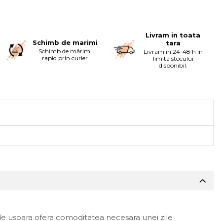
Livram in toata
Schimb de marimi
tara
Schimb de mărimi
Livram in 24-48 h in
rapid prin curier
limita stocului
disponibil.
m de usoara ofera comoditatea necesara unei zile