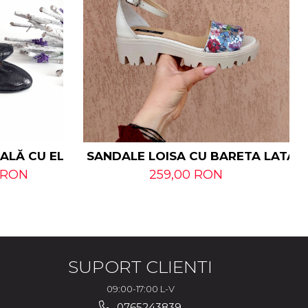
RALĂ CU ELASTIC
SANDALE LOISA CU BARETA LATA D
 RON
259,00 RON
SUPORT CLIENTI
09:00-17:00 L-V
0765243839