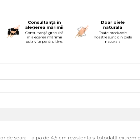
Consultanță în
Doar piele
alegerea mărimii
naturala
Consultanță gratuită
Toate produsele
în alegerea mărimii
noastre sunt din piele
potrivite pentru tine.
naturala
 celor de seara. Talpa de 4,5 cm rezistenta și totodată extre