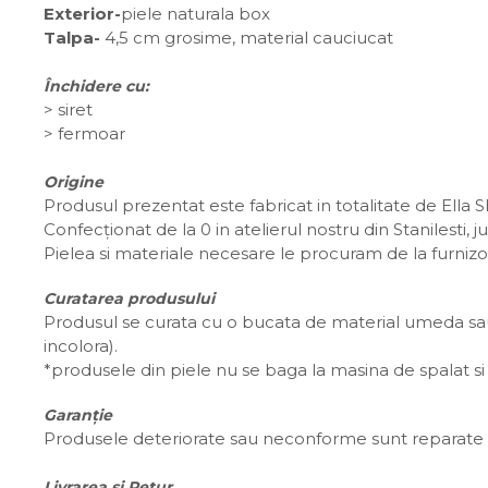
Exterior-
piele naturala box
Talpa-
4,5 cm grosime, material cauciucat
Închidere cu:
>
siret
> fermoar
Origine
Produsul prezentat este fabricat in totalitate de Ella 
Confecționat de la 0 in atelierul nostru din Stanilesti,
Pielea si materiale necesare le procuram de la furnizo
Curatarea produsului
Produsul se curata cu o bucata de material umeda sau 
incolora).
*produsele din piele nu se baga la masina de spalat si 
Garanție
Produsele deteriorate sau neconforme sunt reparate s
Livrarea si Retur