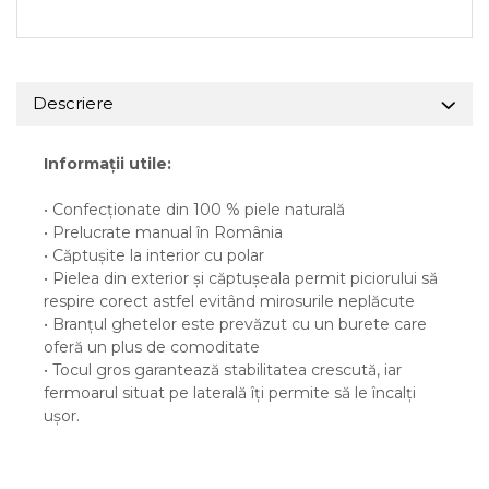
Descriere
Informații utile:
• Confecționate din 100 % piele naturală
• Prelucrate manual în România
• Căptușite la interior cu polar
• Pielea din exterior și căptușeala permit piciorului să
respire corect astfel evitând mirosurile neplăcute
• Branțul ghetelor este prevăzut cu un burete care
oferă un plus de comoditate
• Tocul gros garantează stabilitatea crescută, iar
fermoarul situat pe laterală îți permite să le încalți
ușor.