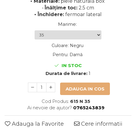
• Materiale:
piele naturală box
•
Înălțime toc:
2.5 cm
• Închidere:
fermoar lateral
Marime
:
Culoare
:
Negru
Pentru
:
Damă
IN STOC
Durata de livrare:
1
ADAUGA IN COS
Cod Produs:
615 N 35
Ai nevoie de ajutor?
0765243839
Adauga la Favorite
Cere informatii