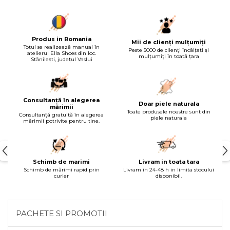
Produs in Romania
Mii de clienți mulțumiți
Totul se realizează manual în
Peste 5000 de clienți încălțați și
atelierul Ella Shoes din loc.
mulțumiți în toată țara
Stănilești, județul Vaslui
Consultanță în alegerea
Doar piele naturala
mărimii
Toate produsele noastre sunt din
Consultanță gratuită în alegerea
piele naturala
mărimii potrivite pentru tine.
Schimb de marimi
Livram in toata tara
Schimb de mărimi rapid prin
Livram in 24-48 h in limita stocului
curier
disponibil.
PACHETE SI PROMOTII