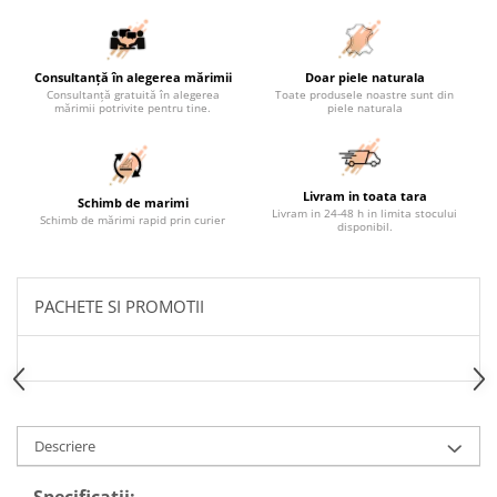
Consultanță în alegerea mărimii
Doar piele naturala
Consultanță gratuită în alegerea
Toate produsele noastre sunt din
mărimii potrivite pentru tine.
piele naturala
Livram in toata tara
Schimb de marimi
Livram in 24-48 h in limita stocului
Schimb de mărimi rapid prin curier
disponibil.
PACHETE SI PROMOTII
Descriere