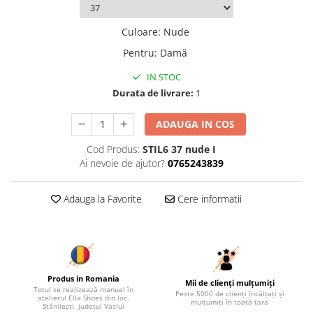
Culoare
:
Nude
Pentru
:
Damă
IN STOC
Durata de livrare:
1
ADAUGA IN COS
Cod Produs:
STIL6 37 nude I
Ai nevoie de ajutor?
0765243839
Adauga la Favorite
Cere informatii
Produs in Romania
Mii de clienți mulțumiți
Totul se realizează manual în
Peste 5000 de clienți încălțați și
atelierul Ella Shoes din loc.
mulțumiți în toată țara
Stănilești, județul Vaslui