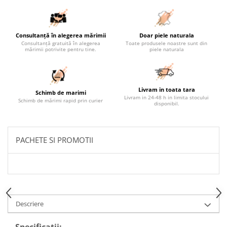
Consultanță în alegerea mărimii
Doar piele naturala
Consultanță gratuită în alegerea
Toate produsele noastre sunt din
mărimii potrivite pentru tine.
piele naturala
Livram in toata tara
Schimb de marimi
Livram in 24-48 h in limita stocului
Schimb de mărimi rapid prin curier
disponibil.
PACHETE SI PROMOTII
Descriere