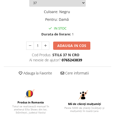
Culoare
:
Negru
Pentru
:
Damă
IN STOC
Durata de livrare:
1
ADAUGA IN COS
Cod Produs:
STIL6 37 N CRO
Ai nevoie de ajutor?
0765243839
Adauga la Favorite
Cere informatii
Produs in Romania
Mii de clienți mulțumiți
Totul se realizează manual în
Peste 5000 de clienți încălțați și
atelierul Ella Shoes din loc.
mulțumiți în toată țara
Stănilești, județul Vaslui