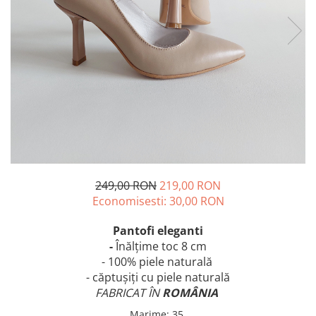
249,00 RON
219,00 RON
Economisesti:
30,00
RON
Pantofi eleganti
-
Înălțime
toc 8 cm
- 100% piele naturală
- căptușiți cu piele naturală
FABRICAT ÎN
ROMÂNIA
Marime
:
35