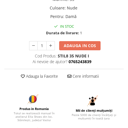
Culoare
:
Nude
Pentru
:
Damă
IN STOC
Durata de livrare:
1
ADAUGA IN COS
Cod Produs:
STIL8 35 NUDE I
Ai nevoie de ajutor?
0765243839
Adauga la Favorite
Cere informatii
Produs in Romania
Mii de clienți mulțumiți
Totul se realizează manual în
Peste 5000 de clienți încălțați și
atelierul Ella Shoes din loc.
mulțumiți în toată țara
Stănilești, județul Vaslui