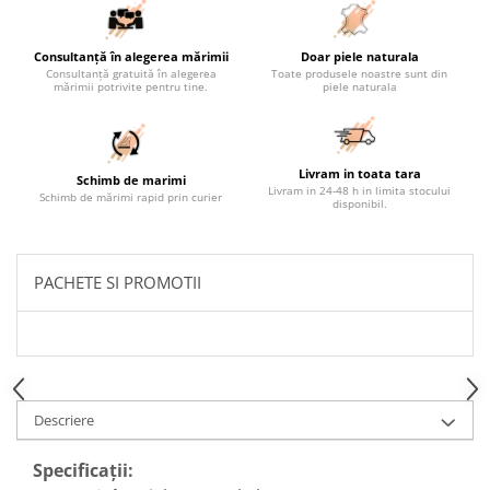
Consultanță în alegerea mărimii
Doar piele naturala
Consultanță gratuită în alegerea
Toate produsele noastre sunt din
mărimii potrivite pentru tine.
piele naturala
Livram in toata tara
Schimb de marimi
Livram in 24-48 h in limita stocului
Schimb de mărimi rapid prin curier
disponibil.
PACHETE SI PROMOTII
Descriere
Specificații: