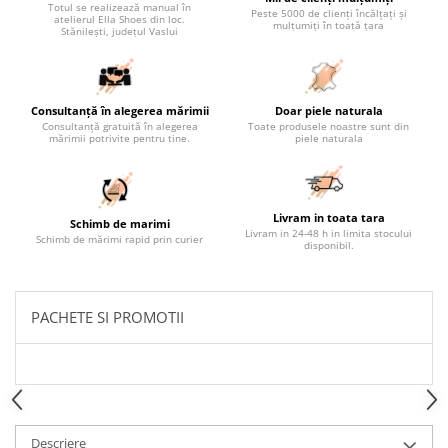
Totul se realizează manual în
Peste 5000 de clienți încălțați și
atelierul Ella Shoes din loc.
mulțumiți în toată țara
Stănilești, județul Vaslui
Consultanță în alegerea mărimii
Doar piele naturala
Consultanță gratuită în alegerea
Toate produsele noastre sunt din
mărimii potrivite pentru tine.
piele naturala
Livram in toata tara
Schimb de marimi
Livram in 24-48 h in limita stocului
Schimb de mărimi rapid prin curier
disponibil.
PACHETE SI PROMOTII
Descriere