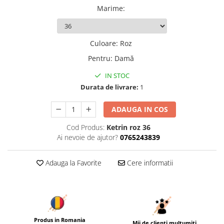
Marime
:
Culoare
:
Roz
Pentru
:
Damă
IN STOC
Durata de livrare:
1
ADAUGA IN COS
Cod Produs:
Ketrin roz 36
Ai nevoie de ajutor?
0765243839
Adauga la Favorite
Cere informatii
Produs in Romania
Mii de clienți mulțumiți