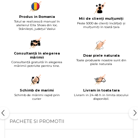
Produs in Romania
Mii de clienți mulțumiți
Totul se realizează manual în
Peste 5000 de clienți încălțați și
atelierul Ella Shoes din loc.
mulțumiți în toată țara
Stănilești, județul Vaslui
Consultanță în alegerea
Doar piele naturala
mărimii
Toate produsele noastre sunt din
Consultanță gratuită în alegerea
piele naturala
mărimii potrivite pentru tine.
Schimb de marimi
Livram in toata tara
Schimb de mărimi rapid prin
Livram in 24-48 h in limita stocului
curier
disponibil.
PACHETE SI PROMOTII