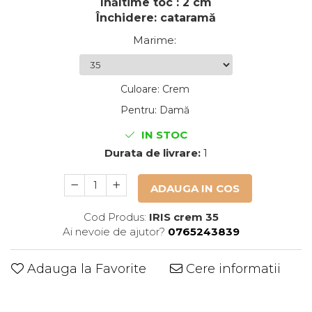
Înăltime toc : 2 cm
Închidere: cataramă
Marime
:
Culoare
:
Crem
Pentru
:
Damă
IN STOC
Durata de livrare:
1
ADAUGA IN COS
Cod Produs:
IRIS crem 35
Ai nevoie de ajutor?
0765243839
Adauga la Favorite
Cere informatii