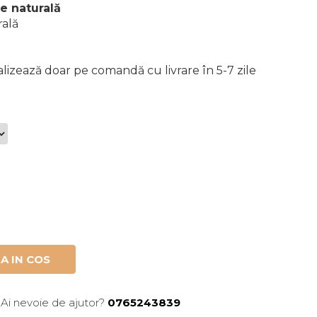
le naturală
rală
alizează doar pe comandă cu livrare în 5-7 zile
A IN COS
Ai nevoie de ajutor?
0765243839