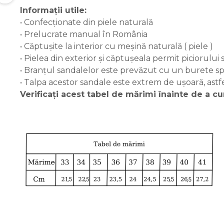
Informații utile:
• Confecționate din piele naturală
• Prelucrate manual în România
• Căptușite la interior cu meșină naturală ( piele )
• Pielea din exterior și căptușeala permit piciorului
• Branțul sandalelor este prevăzut cu un burete sp
• Talpa acestor sandale este extrem de ușoară, ast
Verificați acest tabel de mărimi înainte de a 