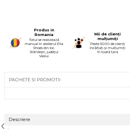
Produs in
Mii de clienți
Romania
mulțumiți
Totul se realizează
manual în atelierul Ella
Peste 5000 de clienți
Shoes din loc.
încălțați și mulțumiți
Stănilești, județul
în toată țara
Vaslui
PACHETE SI PROMOTII
Descriere