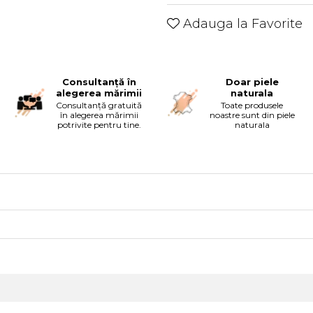
Adauga la Favorite
Consultanță în
Doar piele
alegerea mărimii
naturala
Consultanță gratuită
Toate produsele
în alegerea mărimii
noastre sunt din piele
potrivite pentru tine.
naturala