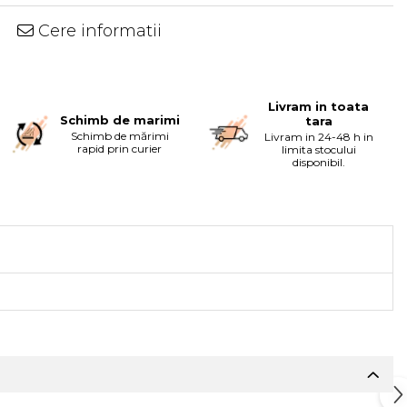
Cere informatii
Livram in toata
Schimb de marimi
tara
Schimb de mărimi
Livram in 24-48 h in
rapid prin curier
limita stocului
disponibil.