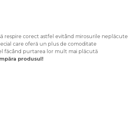
 să respire corect astfel evitând mirosurile neplăcute
ecial care oferă un plus de comoditate
fel făcând purtarea lor mult mai plăcută
cumpăra produsul!