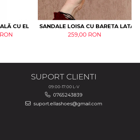
RALĂ CU ELASTIC
SANDALE LOISA CU BARETA LATA D
 RON
259,00 RON
SUPORT CLIENTI
09:00-17:00 L-V
0765243839
suport.ellashoes@gmail.com