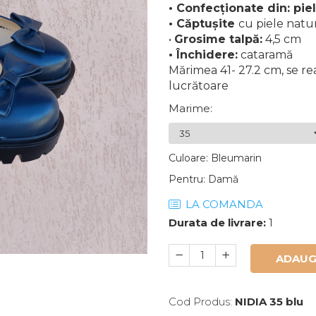
• Confecționate din: pie
• Căptușite
cu piele natu
•
Grosime talpă:
4,5 cm
• Închidere:
cataramă
Mărimea 41- 27.2 cm, se re
lucrătoare
Marime
:
Culoare
:
Bleumarin
Pentru
:
Damă
LA COMANDA
Durata de livrare:
1
ADAUG
Cod Produs:
NIDIA 35 blu