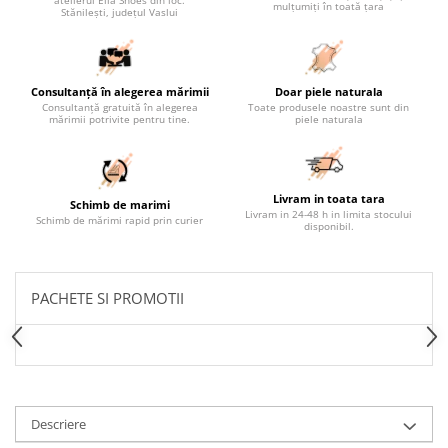
atelierul Ella Shoes din loc.
mulțumiți în toată țara
Stănilești, județul Vaslui
Consultanță în alegerea mărimii
Doar piele naturala
Consultanță gratuită în alegerea
Toate produsele noastre sunt din
mărimii potrivite pentru tine.
piele naturala
Livram in toata tara
Schimb de marimi
Livram in 24-48 h in limita stocului
Schimb de mărimi rapid prin curier
disponibil.
PACHETE SI PROMOTII
Descriere