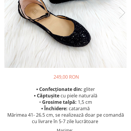
249,00 RON
• Confecționate din:
gliter
• Căptușite
cu piele naturală
•
Grosime talpă:
1,5 cm
• Închidere:
cataramă
Mărimea 41- 26.5 cm, se realizează doar pe comandă
cu livrare în 5-7 zile lucrătoare
Marime
: