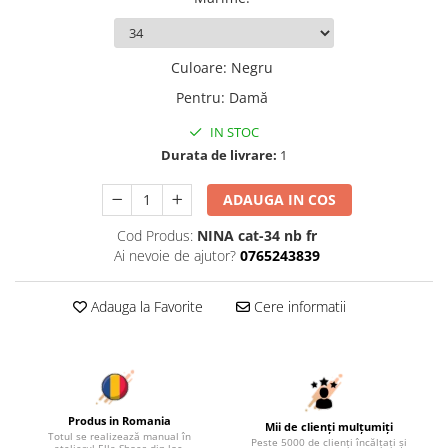
Culoare
:
Negru
Pentru
:
Damă
IN STOC
Durata de livrare:
1
ADAUGA IN COS
Cod Produs:
NINA cat-34 nb fr
Ai nevoie de ajutor?
0765243839
Adauga la Favorite
Cere informatii
Produs in Romania
Mii de clienți mulțumiți
Totul se realizează manual în
Peste 5000 de clienți încălțați și