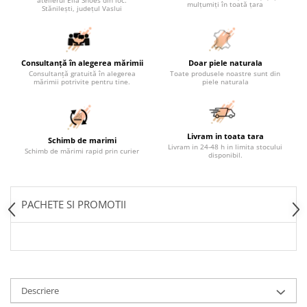
atelierul Ella Shoes din loc.
mulțumiți în toată țara
Stănilești, județul Vaslui
Consultanță în alegerea mărimii
Doar piele naturala
Consultanță gratuită în alegerea
Toate produsele noastre sunt din
mărimii potrivite pentru tine.
piele naturala
Livram in toata tara
Schimb de marimi
Livram in 24-48 h in limita stocului
Schimb de mărimi rapid prin curier
disponibil.
PACHETE SI PROMOTII
Descriere