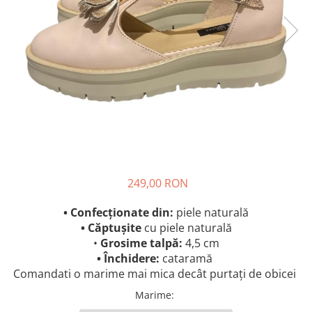
249,00 RON
• Confecționate din:
piele naturală
• Căptușite
cu piele naturală
•
Grosime talpă:
4,5 cm
• Închidere:
cataramă
Comandati o marime mai mica decât purtați de obicei
Marime
: