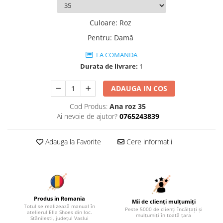
Culoare
:
Roz
Pentru
:
Damă
LA COMANDA
Durata de livrare:
1
ADAUGA IN COS
Cod Produs:
Ana roz 35
Ai nevoie de ajutor?
0765243839
Adauga la Favorite
Cere informatii
Produs in Romania
Mii de clienți mulțumiți
Totul se realizează manual în
Peste 5000 de clienți încălțați și
atelierul Ella Shoes din loc.
mulțumiți în toată țara
Stănilești, județul Vaslui