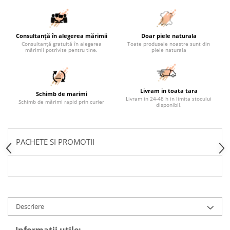
Consultanță în alegerea mărimii
Doar piele naturala
Consultanță gratuită în alegerea
Toate produsele noastre sunt din
mărimii potrivite pentru tine.
piele naturala
Livram in toata tara
Schimb de marimi
Livram in 24-48 h in limita stocului
Schimb de mărimi rapid prin curier
disponibil.
PACHETE SI PROMOTII
Descriere