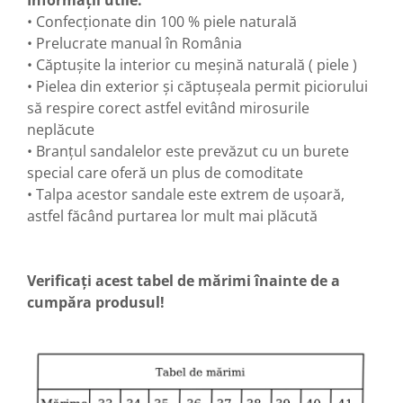
Informații utile:
• Confecționate din 100 % piele naturală
• Prelucrate manual în România
• Căptușite la interior cu meșină naturală ( piele )
• Pielea din exterior și căptușeala permit piciorului
să respire corect astfel evitând mirosurile
neplăcute
• Branțul sandalelor este prevăzut cu un burete
special care oferă un plus de comoditate
• Talpa acestor sandale este extrem de ușoară,
astfel făcând purtarea lor mult mai plăcută
Verificați acest tabel de mărimi înainte de a
cumpăra produsul!