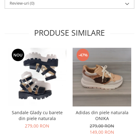
Review-uri
(0)
PRODUSE SIMILARE
NOU
-47%
Sandale Glady cu barete
Adidas din piele naturala
din piele naturala
ONIKA
279,00 RON
279,00 RON
149,00 RON