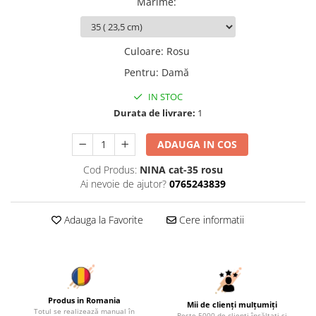
Marime
:
Culoare
:
Rosu
Pentru
:
Damă
IN STOC
Durata de livrare:
1
ADAUGA IN COS
Cod Produs:
NINA cat-35 rosu
Ai nevoie de ajutor?
0765243839
Adauga la Favorite
Cere informatii
Produs in Romania
Mii de clienți mulțumiți
Totul se realizează manual în
Peste 5000 de clienți încălțați și