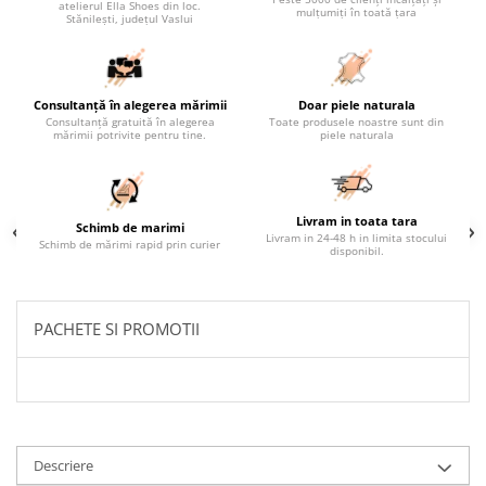
atelierul Ella Shoes din loc.
mulțumiți în toată țara
Stănilești, județul Vaslui
Consultanță în alegerea mărimii
Doar piele naturala
Consultanță gratuită în alegerea
Toate produsele noastre sunt din
mărimii potrivite pentru tine.
piele naturala
Livram in toata tara
Schimb de marimi
Livram in 24-48 h in limita stocului
Schimb de mărimi rapid prin curier
disponibil.
PACHETE SI PROMOTII
Descriere