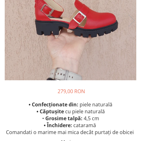
279,00 RON
• Confecționate din:
piele naturală
• Căptușite
cu piele naturală
•
Grosime talpă:
4,5 cm
• Închidere:
cataramă
Comandati o marime mai mica decât purtați de obicei