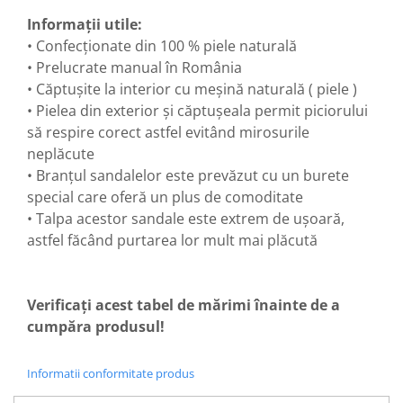
Informații utile:
• Confecționate din 100 % piele naturală
• Prelucrate manual în România
• Căptușite la interior cu meșină naturală ( piele )
• Pielea din exterior și căptușeala permit piciorului
să respire corect astfel evitând mirosurile
neplăcute
• Branțul sandalelor este prevăzut cu un burete
special care oferă un plus de comoditate
• Talpa acestor sandale este extrem de ușoară,
astfel făcând purtarea lor mult mai plăcută
Verificați acest tabel de mărimi înainte de a
cumpăra produsul!
Informatii conformitate produs