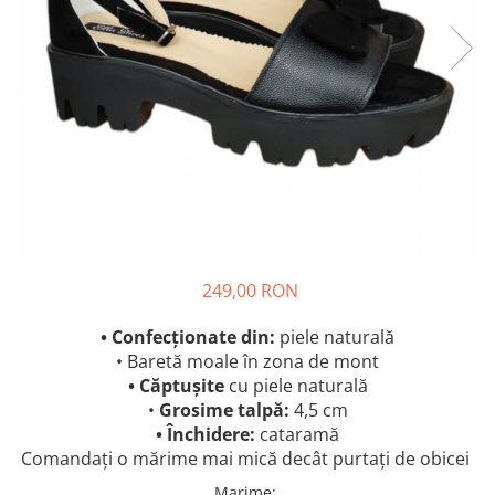
249,00 RON
• Confecționate din:
piele naturală
• Baretă moale în zona de mont
• Căptușite
cu piele naturală
•
Grosime talpă:
4,5 cm
• Închidere:
cataramă
Comandați o mărime mai mică decât purtați de obicei
Marime
: