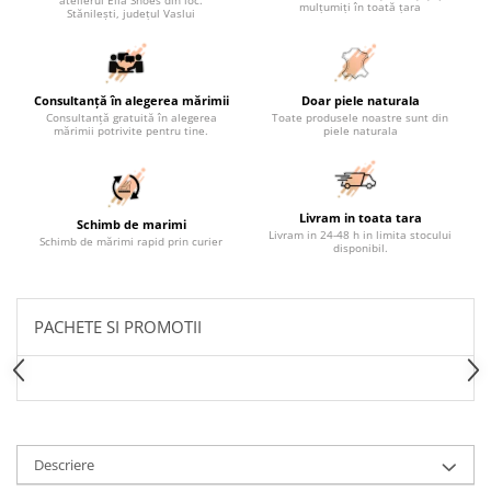
atelierul Ella Shoes din loc.
mulțumiți în toată țara
Stănilești, județul Vaslui
Consultanță în alegerea mărimii
Doar piele naturala
Consultanță gratuită în alegerea
Toate produsele noastre sunt din
mărimii potrivite pentru tine.
piele naturala
Livram in toata tara
Schimb de marimi
Livram in 24-48 h in limita stocului
Schimb de mărimi rapid prin curier
disponibil.
PACHETE SI PROMOTII
Descriere