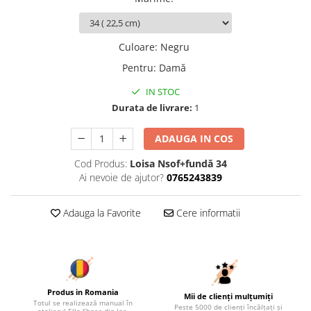
Culoare
:
Negru
Pentru
:
Damă
IN STOC
Durata de livrare:
1
ADAUGA IN COS
Cod Produs:
Loisa Nsof+fundă 34
Ai nevoie de ajutor?
0765243839
Adauga la Favorite
Cere informatii
Produs in Romania
Mii de clienți mulțumiți
Totul se realizează manual în
Peste 5000 de clienți încălțați și