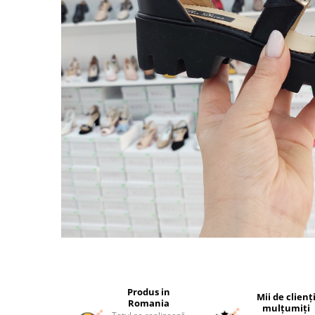
Produs in
Mii de clienț
Romania
mulțumiți