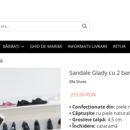
BĂRBAȚI
GHID DE MARIMI
INFORMATII LIVRARE
RETUR
lă
Sandale Glady cu 2 bar
Ella Shoes
259,00 RON
• Confecționate din:
piele 
• Căptușite
cu piele natura
•
Grosime talpă:
4,5 cm
• Închidere:
cataramă