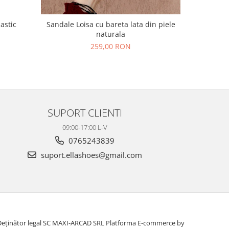
lastic
Sandale Loisa cu bareta lata din piele
Sandale L
naturala
N
259,00 RON
SUPORT CLIENTI
09:00-17:00 L-V
0765243839
suport.ellashoes@gmail.com
Deținător legal SC MAXI-ARCAD SRL
Platforma E-commerce by