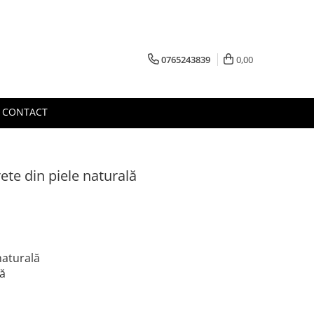
0765243839
0,00
CONTACT
ete din piele naturală
naturală
lă