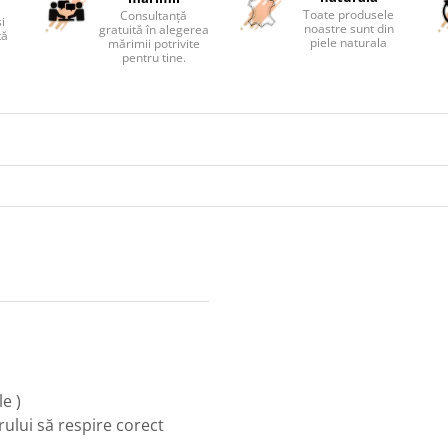
Toate produsele
Consultanță
și
noastre sunt din
gratuită în alegerea
tă
piele naturala
mărimii potrivite
pentru tine.
e )
rului să respire corect