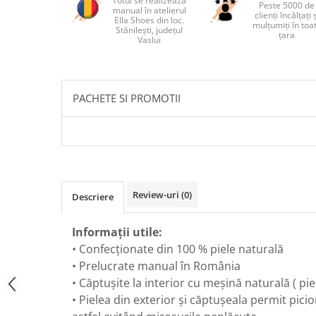
Totul se realizează
Peste 5000 de
manual în atelierul
clienți încălțați 
Ella Shoes din loc.
mulțumiți în toa
Stănilești, județul
țara
Vaslui
PACHETE SI PROMOTII
Review-uri
(0)
Descriere
Informații utile:
• Confecționate din 100 % piele naturală
• Prelucrate manual în România
• Căptușite la interior cu meșină naturală ( piel
• Pielea din exterior și căptușeala permit picio