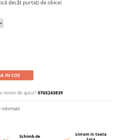
că decât purtați de obicei
A IN COS
Ai nevoie de ajutor?
0765243839
informatii
Livram in toata
Schimb de
tara