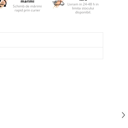
marimi
Livram in 24-48 h in
Schimb de mărimi
limita stocului
rapid prin curier
disponibil.