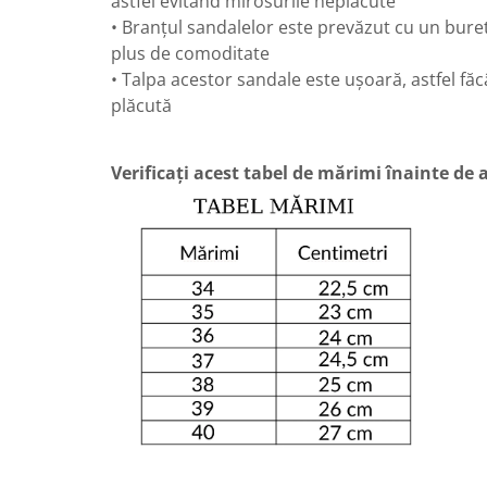
astfel evitând mirosurile neplăcute
• Branțul sandalelor este prevăzut cu un buret
plus de comoditate
• Talpa acestor sandale este ușoară, astfel fă
plăcută
Verificați acest tabel de mărimi înainte de