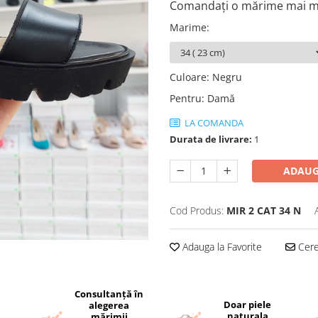
Comandați o mărime mai mi
Marime
:
Culoare
:
Negru
Pentru
:
Damă
LA COMANDA
Durata de livrare:
1
ADAUG
Cod Produs:
MIR 2 CAT 34 N
Adauga la Favorite
Cere 
Consultanță în
i
Doar piele
alegerea
naturala
mărimii