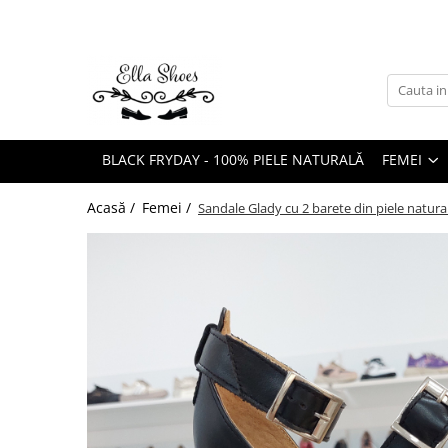
Femei
Bărbați
Ghete și bocanci
Ghete
Botine și cizme scurte
Pantofi Sport
BLACK FRYDAY - 100% PIELE NATURALĂ
FEMEI
Ciocate
Pantofi Eleganți/Casual
Cizme piele naturală
Acasă /
Femei /
Sandale Glady cu 2 barete din piele natura
Pantofi Office/Casual
Pantofi cu Toc
Pantofi Sport
Mocasini
Balerini
Sandale