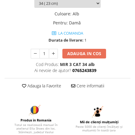
Culoare
:
Alb
Pentru
:
Damă
LA COMANDA
Durata de livrare:
1
ADAUGA IN COS
Cod Produs:
MIR 3 CAT 34 alb
Ai nevoie de ajutor?
0765243839
Adauga la Favorite
Cere informatii
Produs in Romania
Mii de clienți mulțumiți
Totul se realizează manual în
Peste 5000 de clienți încălțați și
atelierul Ella Shoes din loc.
mulțumiți în toată țara
Stănilești, județul Vaslui