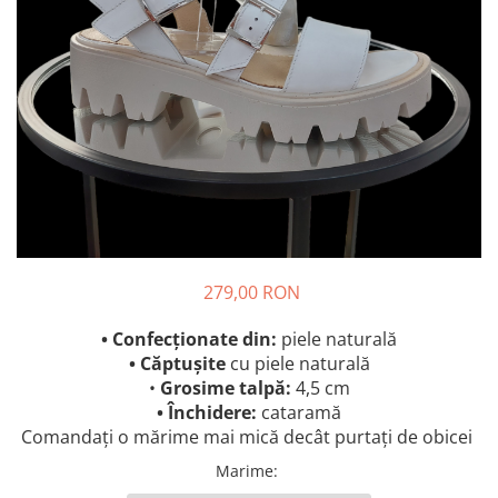
279,00 RON
• Confecționate din:
piele naturală
• Căptușite
cu piele naturală
•
Grosime talpă:
4,5 cm
• Închidere:
cataramă
Comandați o mărime mai mică decât purtați de obicei
Marime
: