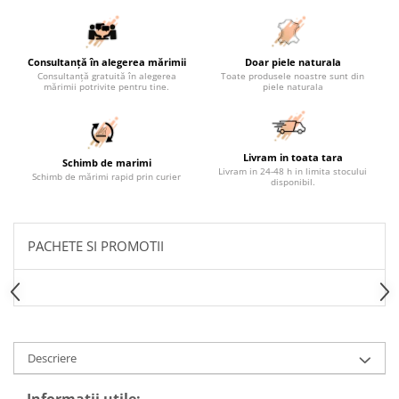
Consultanță în alegerea mărimii
Doar piele naturala
Consultanță gratuită în alegerea
Toate produsele noastre sunt din
mărimii potrivite pentru tine.
piele naturala
Livram in toata tara
Schimb de marimi
Livram in 24-48 h in limita stocului
Schimb de mărimi rapid prin curier
disponibil.
PACHETE SI PROMOTII
Descriere