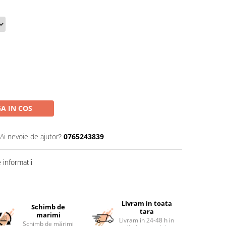
A IN COS
Ai nevoie de ajutor?
0765243839
informatii
Livram in toata
Schimb de
tara
marimi
Livram in 24-48 h in
Schimb de mărimi