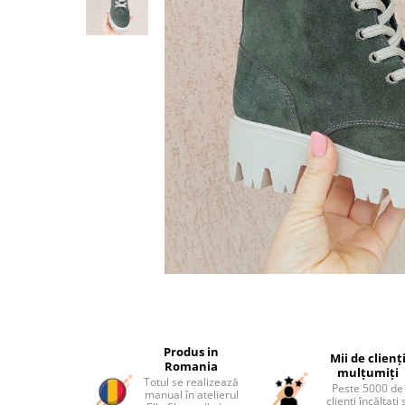
Produs in
Mii de clienț
Romania
mulțumiți
Totul se realizează
Peste 5000 de
manual în atelierul
clienți încălțați 