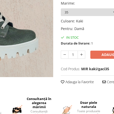
Marime
:
Culoare
:
Kaki
Pentru
:
Damă
IN STOC
Durata de livrare:
1
ADAUG
Cod Produs:
MIR kaki/gaci35
Adauga la Favorite
Cere 
Consultanță în
i
Doar piele
alegerea
naturala
mărimii
Toate produsele
Consultanță
și