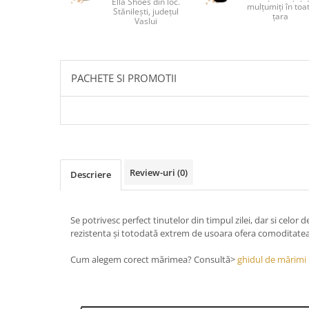
Ella Shoes din loc.
mulțumiți în toa
Stănilești, județul
țara
Vaslui
PACHETE SI PROMOTII
Review-uri
(0)
Descriere
Se potrivesc perfect tinutelor din timpul zilei, dar si celor 
rezistenta și totodată extrem de usoara ofera comoditatea 
Cum alegem corect mărimea? Consultă>
ghidul de mărimi