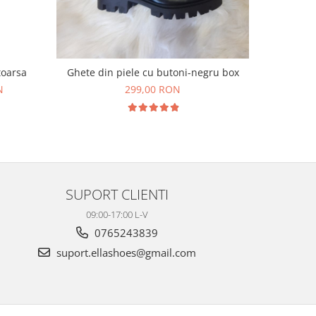
toarsa
Ghete din piele cu butoni-negru box
Ghete 
N
299,00 RON
SUPORT CLIENTI
09:00-17:00 L-V
0765243839
suport.ellashoes@gmail.com