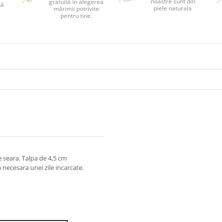
noastre sunt din
gratuită în alegerea
tă
piele naturala
mărimii potrivite
pentru tine.
de seara. Talpa de 4,5 cm
necesara unei zile incarcate.