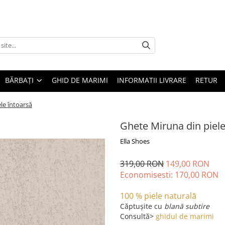
BĂRBAȚI
GHID DE MARIMI
INFORMATII LIVRARE
RETUR
le întoarsă
Ghete Miruna din piele
Ella Shoes
319,00 RON
149,00 RON
Economisesti:
170,00
RON
100 % piele naturală
Căptușite
cu
blană subtire
Consultă>
ghidul de marimi