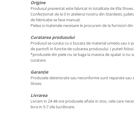
Origine
Produsul prezentat este fabricat in totalitate de Ella Shoes.
Confecționat de la 0 in atelierul nostru din Stanilesti, jude
de fabricație se face manual.
Pielea si materiale necesare le procuram de la furnizori di
Curatarea produsului
Produsul se curata cu o bucata de material umeda sau o pe
de pantofi in functie de culoarea produsului ( puteti folosi
*produsele din piele nu se baga la masina de spalat si nu se
curatare.
Garanție
Produsele deteriorate sau neconforme sunt reparate sau sc
Shoes.
Livrarea
Livram in 24-48 ore produsele aflate in stoc, cele care nece
livra in 5-7 zile lucrătoare.