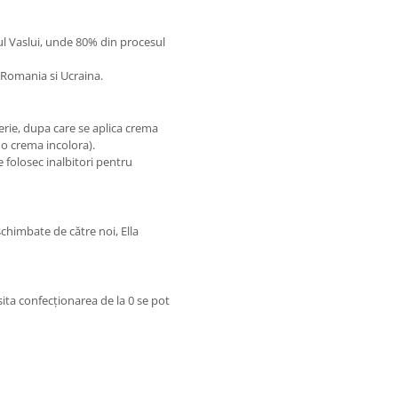
tul Vaslui, unde 80% din procesul
n Romania si Ucraina.
rie, dupa care se aplica crema
 o crema incolora).
 folosec inalbitori pentru
himbate de către noi, Ella
sita confecționarea de la 0 se pot