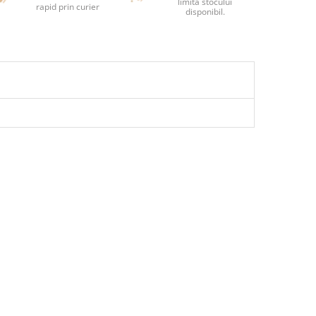
limita stocului
rapid prin curier
disponibil.