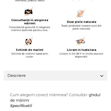
Stănilești, județul Vaslui
Consultanță în alegerea
Doar piele naturala
mărimii
Toate produsele noastre sunt din
Consultanță gratuită în alegerea
piele naturala
mărimii potrivite pentru tine.
Schimb de marimi
Livram in toata tara
Schimb de mărimi rapid prin
Livram in 24-48 h in limita stocului
curier
disponibil.
Descriere
Cum alegem corect mărimea? Consultă>
ghidul
de mărimi
Specificatii