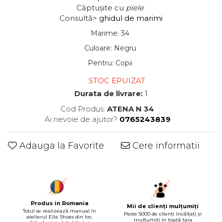
Căptușite
cu
piele
Consultă>
ghidul de marimi
Marime
:
34
Culoare
:
Negru
Pentru
:
Copii
STOC EPUIZAT
Durata de livrare:
1
Cod Produs:
ATENA N 34
Ai nevoie de ajutor?
0765243839
Adauga la Favorite
Cere informatii
Produs in Romania
Mii de clienți mulțumiți
Totul se realizează manual în
Peste 5000 de clienți încălțați și
atelierul Ella Shoes din loc.
mulțumiți în toată țara