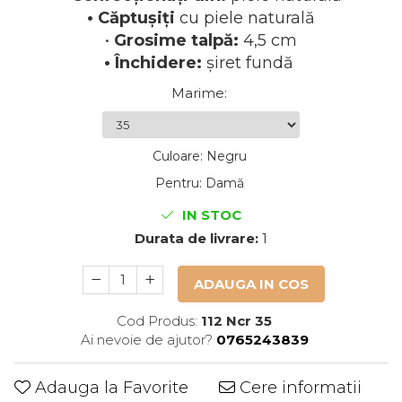
• Căptușiți
cu piele naturală
•
Grosime talpă:
4,5 cm
• Închidere:
șiret fundă
Marime
:
Culoare
:
Negru
Pentru
:
Damă
IN STOC
Durata de livrare:
1
ADAUGA IN COS
Cod Produs:
112 Ncr 35
Ai nevoie de ajutor?
0765243839
Adauga la Favorite
Cere informatii