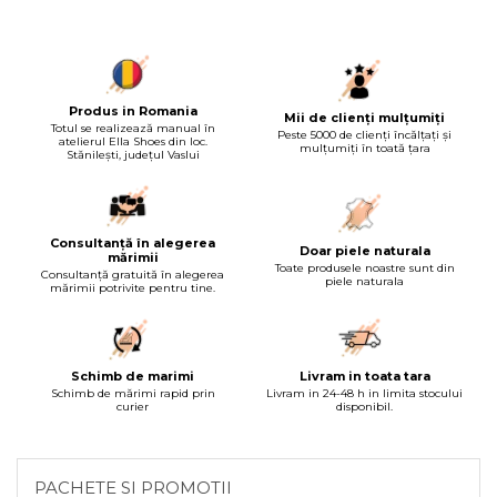
Produs in Romania
Mii de clienți mulțumiți
Totul se realizează manual în
Peste 5000 de clienți încălțați și
atelierul Ella Shoes din loc.
mulțumiți în toată țara
Stănilești, județul Vaslui
Consultanță în alegerea
Doar piele naturala
mărimii
Toate produsele noastre sunt din
Consultanță gratuită în alegerea
piele naturala
mărimii potrivite pentru tine.
Schimb de marimi
Livram in toata tara
Schimb de mărimi rapid prin
Livram in 24-48 h in limita stocului
curier
disponibil.
PACHETE SI PROMOTII