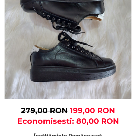
279,00 RON
199,00 RON
Economisesti:
80,00
RON
Încălțăminte Românească