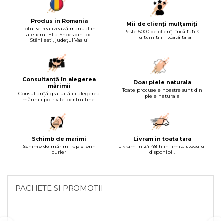
Produs in Romania
Mii de clienți mulțumiți
Totul se realizează manual în
Peste 5000 de clienți încălțați și
atelierul Ella Shoes din loc.
mulțumiți în toată țara
Stănilești, județul Vaslui
Consultanță în alegerea
Doar piele naturala
mărimii
Toate produsele noastre sunt din
Consultanță gratuită în alegerea
piele naturala
mărimii potrivite pentru tine.
Schimb de marimi
Livram in toata tara
Schimb de mărimi rapid prin
Livram in 24-48 h in limita stocului
curier
disponibil.
PACHETE SI PROMOTII