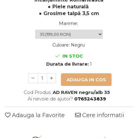
● Piele naturală
● Grosime talpă 3,5 cm
Marime
:
Culoare
:
Negru
IN STOC
Durata de livrare:
1
ADAUGA IN COS
Cod Produs:
AD RAVEN negru/alb 35
Ai nevoie de ajutor?
0765243839
Adauga la Favorite
Cere informatii